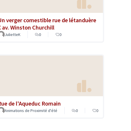
Un verger comestible rue de létanduère
X av. Winston Churchill
JulietteK
0
0
Rue de l'Aqueduc Romain
Animations de Proximité d'été
0
0