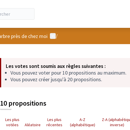
Menu utilisateur
arbre près de chez moi
/
 la carte
 suivant est une carte qui présente les éléments de cette page comm
Les votes sont soumis aux règles suivantes :
Vous pouvez voter pour 10 propositions au maximum.
Vous pouvez créer jusqu'à 20 propositions.
10 propositions
Les plus
Les plus
A-Z
Z-A (alphabétiq
votées
Aléatoire
récentes
(alphabétique)
inverse)