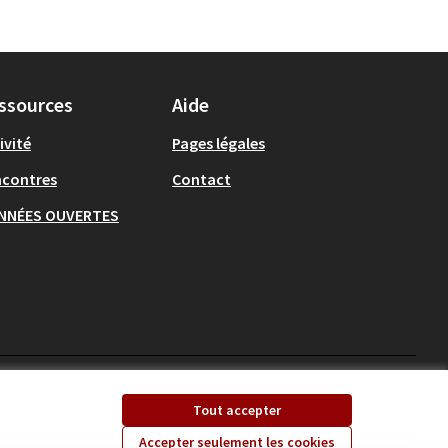
ssources
Aide
ivité
Pages légales
ncontres
Contact
NNÉES OUVERTES
Ecrivons Angers sur X
Ecrivons Angers sur
Tout accepter
(Lien externe)
(Lien externe)
Accepter seulement les cookies