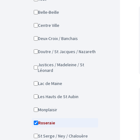
Belle-Beille
Centre Ville
Deux-Croix / Banchais
Doutre / St Jacques / Nazareth
Justices / Madeleine / St
Léonard
Lac de Maine
Les Hauts de St Aubin
Monplaisir
Roseraie
St Serge / Ney / Chalouère