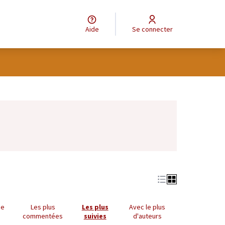
Aide
Se connecter
Leaflet
|
©
OpenStreetMap
contributors
e des points de carte. L'élément peut être utilisé avec un lecteur
ue
Les plus
Les plus
Avec le plus
commentées
suivies
d'auteurs