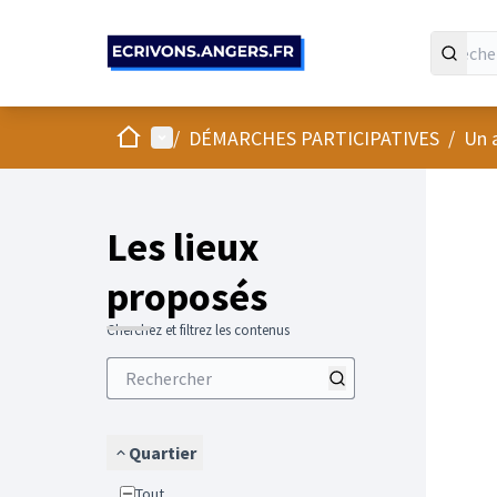
Panneau de gestion des cookies
Accueil
Menu principal
/
DÉMARCHES PARTICIPATIVES
/
Un 
Passer
L'élément
+
−
Les lieux
proposés
Cherchez et filtrez les contenus
Quartier
Tout