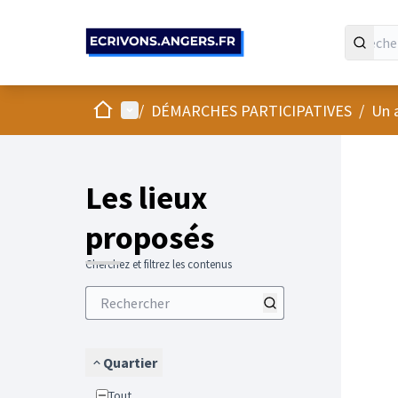
Panneau de gestion des cookies
Accueil
Menu principal
/
DÉMARCHES PARTICIPATIVES
/
Un 
Passer
L'élément
+
−
Les lieux
proposés
Cherchez et filtrez les contenus
Quartier
Tout