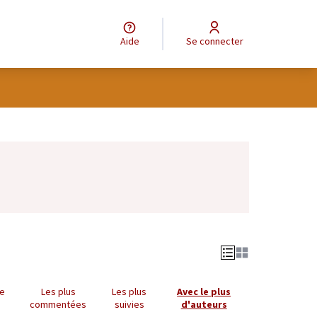
Aide
Se connecter
Leaflet
|
©
OpenStreetMap
contributors
e des points de carte. L'élément peut être utilisé avec un lecteur
ue
Les plus
Les plus
Avec le plus
commentées
suivies
d'auteurs