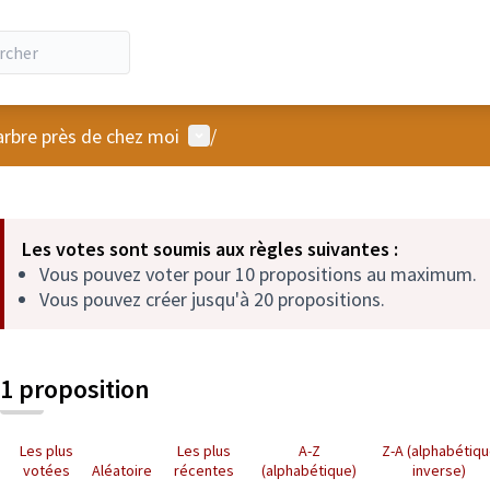
Menu utilisateur
arbre près de chez moi
/
 la carte
 suivant est une carte qui présente les éléments de cette page comm
Les votes sont soumis aux règles suivantes :
Vous pouvez voter pour 10 propositions au maximum.
Vous pouvez créer jusqu'à 20 propositions.
1 proposition
Les plus
Les plus
A-Z
Z-A (alphabétiq
votées
Aléatoire
récentes
(alphabétique)
inverse)