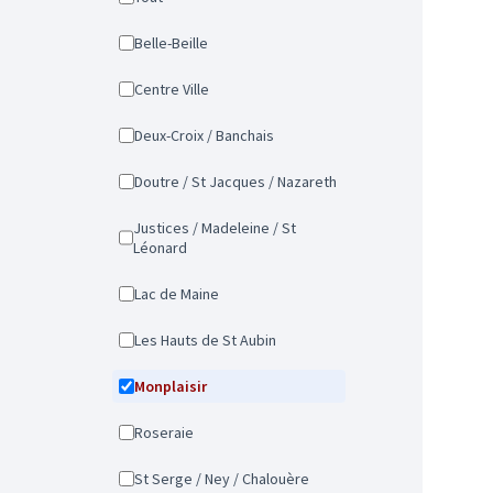
Belle-Beille
Centre Ville
Deux-Croix / Banchais
Doutre / St Jacques / Nazareth
Justices / Madeleine / St
Léonard
Lac de Maine
Les Hauts de St Aubin
Monplaisir
Roseraie
St Serge / Ney / Chalouère