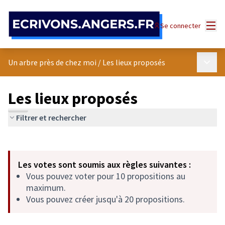
Panneau de gestion des cookies
Menu
Se connecter
Menu p
Un arbre près de chez moi
/
Les lieux proposés
Les lieux proposés
Filtrer et rechercher
Passer la carte
Leaflet
|
©
OpenStreetMap
contributors
L'élément suivant est une carte qui présente les éléments de cet
+
Les votes sont soumis aux règles suivantes :
−
Vous pouvez voter pour 10 propositions au
maximum.
Vous pouvez créer jusqu'à 20 propositions.