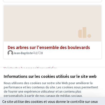
Des arbres sur l'ensemble des boulevards
Jean-Baptiste
1
0
Voir toutes les propositions retirées
Informations sur les cookies utilisés sur le site web
Nous utilisons des cookies sur notre site Web pour améliorer la
Conditions d'utilisation
performance et les contenus du site. Les cookies nous permettent
Paramètres des cookies
de fournir une expérience utilisateur et un contenu plus
Ecrivons Angers sur X
Ecrivons Angers sur Facebook
personnalisés à partir de nos canaux de médias sociaux.
(Lien externe)
(Lien externe)
Ce site utilise des cookies et vous donne le contrôle sur ceux
Tout accepter