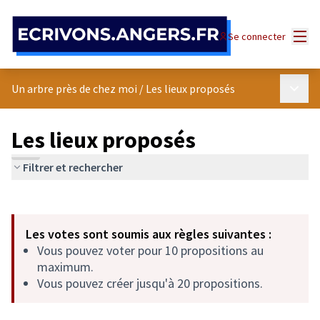
Panneau de gestion des cookies
Menu
Se connecter
Menu p
Un arbre près de chez moi
/
Les lieux proposés
Les lieux proposés
Filtrer et rechercher
Passer la carte
Leaflet
|
©
OpenStreetMap
contributors
L'élément suivant est une carte qui présente les éléments de cet
+
Les votes sont soumis aux règles suivantes :
−
Vous pouvez voter pour 10 propositions au
maximum.
Vous pouvez créer jusqu'à 20 propositions.