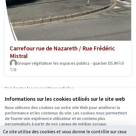
Carrefour rue de Nazareth / Rue Frédéric
Mistral
Groupe végétaliser les espaces publics - quartier DSJN
0
0
Voir toutes les propositions retirées
Informations sur les cookies utilisés sur le site web
Nous utilisons des cookies sur notre site Web pour améliorer la
Conditions d'utilisation
performance et les contenus du site. Les cookies nous permettent
Paramètres des cookies
de fournir une expérience utilisateur et un contenu plus
Ecrivons Angers sur X
Ecrivons Angers sur Facebook
personnalisés à partir de nos canaux de médias sociaux.
(Lien externe)
(Lien externe)
Ce site utilise des cookies et vous donne le contrôle sur ceux
Tout accepter