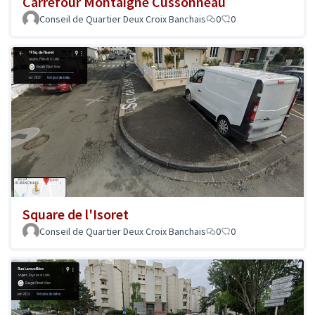
Carrefour Montaigne Cussonneau
Conseil de Quartier Deux Croix Banchais
0
0
Square de l'Isoret
Conseil de Quartier Deux Croix Banchais
0
0