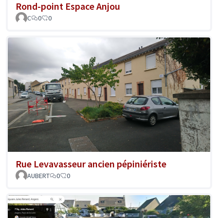
Rond-point Espace Anjou
C
0
0
Rue Levavasseur ancien pépiniériste
AUBERT
0
0