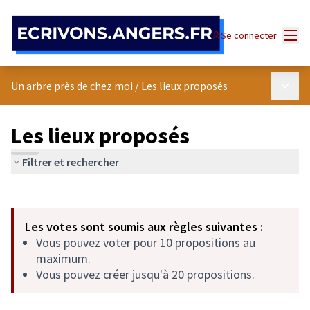
Panneau de gestion des cookies
Menu
Se connecter
Menu p
Un arbre près de chez moi
/
Les lieux proposés
Les lieux proposés
Filtrer et rechercher
Passer la carte
Leaflet
|
©
OpenStreetMap
contributors
L'élément suivant est une carte qui présente les éléments de cet
+
Les votes sont soumis aux règles suivantes :
−
Vous pouvez voter pour 10 propositions au
maximum.
Vous pouvez créer jusqu'à 20 propositions.