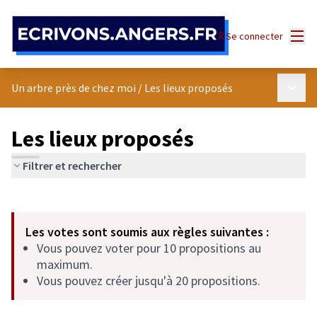
Panneau de gestion des cookies
Menu
Se connecter
Menu p
Un arbre près de chez moi
/
Les lieux proposés
Les lieux proposés
Filtrer et rechercher
Passer la carte
Leaflet
|
©
OpenStreetMap
contributors
L'élément suivant est une carte qui présente les éléments de cet
+
Les votes sont soumis aux règles suivantes :
−
Vous pouvez voter pour 10 propositions au
maximum.
Vous pouvez créer jusqu'à 20 propositions.