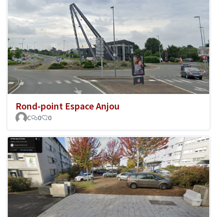
Rond-point Espace Anjou
C
0
0