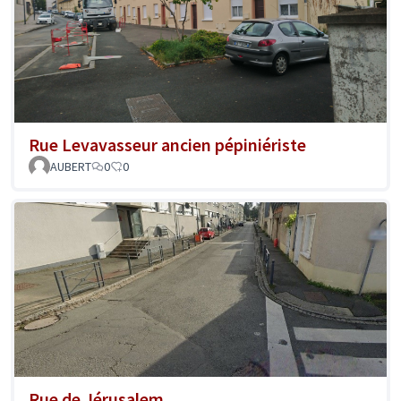
Rue Levavasseur ancien pépiniériste
AUBERT
0
0
Rue de Jérusalem