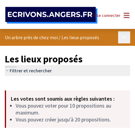
Panneau de gestion des cookies
Menu
Se connecter
Menu p
Un arbre près de chez moi
/
Les lieux proposés
Les lieux proposés
Filtrer et rechercher
Passer la carte
Leaflet
|
©
OpenStreetMap
contributors
L'élément suivant est une carte qui présente les éléments de cet
+
Les votes sont soumis aux règles suivantes :
−
Vous pouvez voter pour 10 propositions au
maximum.
Vous pouvez créer jusqu'à 20 propositions.