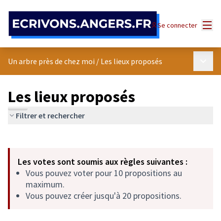
Panneau de gestion des cookies
Menu
Se connecter
Menu p
Un arbre près de chez moi
/
Les lieux proposés
Les lieux proposés
Filtrer et rechercher
Passer la carte
Leaflet
|
©
OpenStreetMap
contributors
L'élément suivant est une carte qui présente les éléments de cet
+
Les votes sont soumis aux règles suivantes :
−
Vous pouvez voter pour 10 propositions au
maximum.
Vous pouvez créer jusqu'à 20 propositions.