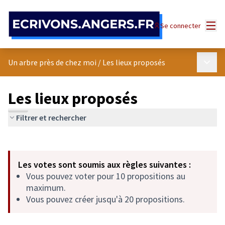
Panneau de gestion des cookies
Menu
Se connecter
Menu p
Un arbre près de chez moi
/
Les lieux proposés
Les lieux proposés
Filtrer et rechercher
Passer la carte
Leaflet
|
©
OpenStreetMap
contributors
L'élément suivant est une carte qui présente les éléments de cet
+
Les votes sont soumis aux règles suivantes :
−
Vous pouvez voter pour 10 propositions au
maximum.
Vous pouvez créer jusqu'à 20 propositions.