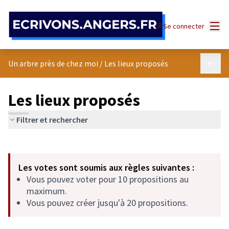
Panneau de gestion des cookies
Menu
Se connecter
Menu p
Un arbre près de chez moi
/
Les lieux proposés
Les lieux proposés
Filtrer et rechercher
Passer la carte
Leaflet
|
©
OpenStreetMap
contributors
L'élément suivant est une carte qui présente les éléments de cet
+
Les votes sont soumis aux règles suivantes :
−
Vous pouvez voter pour 10 propositions au
maximum.
Vous pouvez créer jusqu'à 20 propositions.