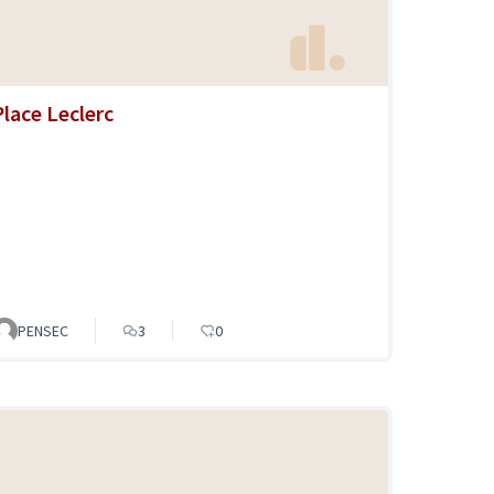
Place Leclerc
PENSEC
3
0