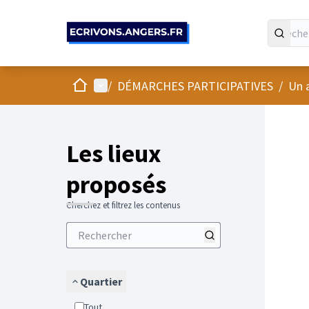
Panneau de gestion des cookies
Accueil
Menu principal
/
DÉMARCHES PARTICIPATIVES
/
Un 
Passer
L'élément
+
−
Les lieux
proposés
Cherchez et filtrez les contenus
Quartier
Tout