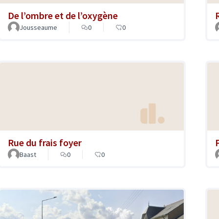
De l’ombre et de l’oxygène
Jousseaume
0
0
Rue du frais foyer
Baast
0
0