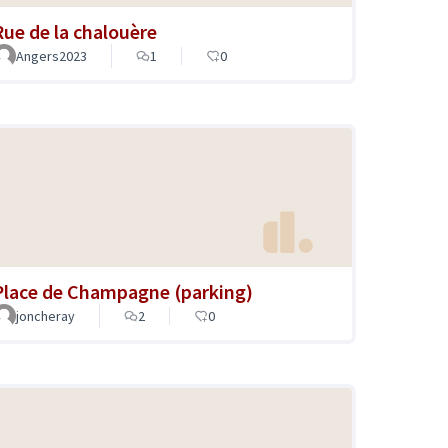
Rue de la chalouère
Angers2023
1
0
Place de Champagne (parking)
joncheray
2
0