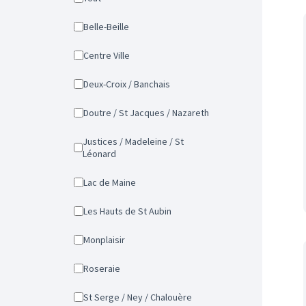
Belle-Beille
Centre Ville
Deux-Croix / Banchais
Doutre / St Jacques / Nazareth
Justices / Madeleine / St
Léonard
Lac de Maine
Les Hauts de St Aubin
Monplaisir
Roseraie
St Serge / Ney / Chalouère