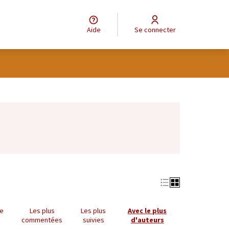
Aide
Se connecter
Leaflet
|
©
OpenStreetMap
contributors
e des points de carte. L'élément peut être utilisé avec un lecteur
ue
Les plus
Les plus
Avec le plus
commentées
suivies
d'auteurs