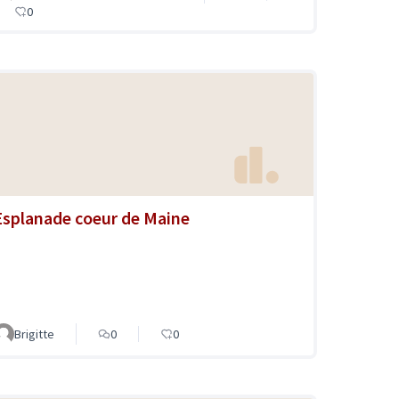
0
Esplanade coeur de Maine
Brigitte
0
0