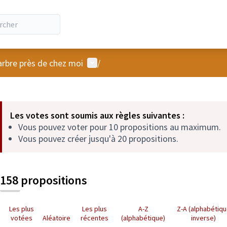
Menu utilisateur
arbre près de chez moi
/
 la carte
 suivant est une carte qui présente les éléments de cette page comm
Les votes sont soumis aux règles suivantes :
Vous pouvez voter pour 10 propositions au maximum.
Vous pouvez créer jusqu'à 20 propositions.
158 propositions
Les plus
Les plus
A-Z
Z-A (alphabétiq
votées
Aléatoire
récentes
(alphabétique)
inverse)