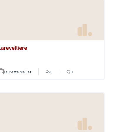
Larevelliere
laurette Maillet
1
0