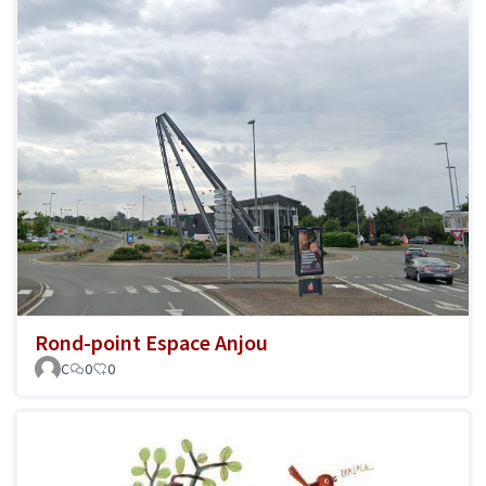
Rond-point Espace Anjou
C
0
0