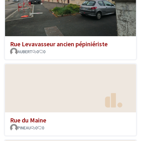
Rue Levavasseur ancien pépiniériste
AUBERT
0
0
Rue du Maine
PINEAU
0
0