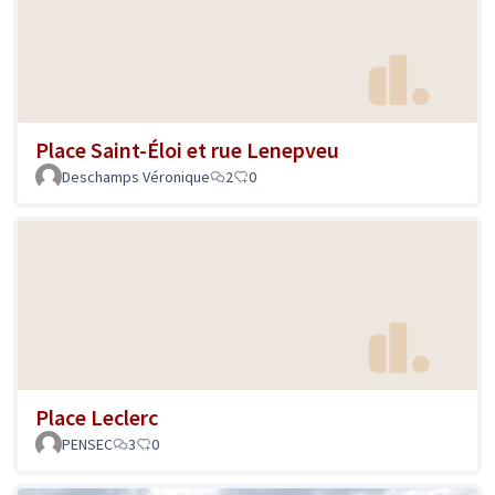
Place Saint-Éloi et rue Lenepveu
Deschamps Véronique
2
0
Place Leclerc
PENSEC
3
0