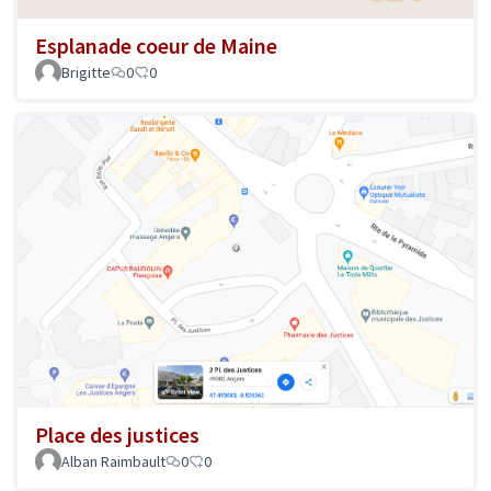
Esplanade coeur de Maine
Brigitte
0
0
Place des justices
Alban Raimbault
0
0