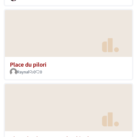
Place du pilori
Raynal
0
0