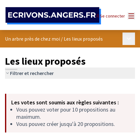
Panneau de gestion des cookies
Menu
Se connecter
Menu p
Un arbre près de chez moi
/
Les lieux proposés
Les lieux proposés
Filtrer et rechercher
Passer la carte
Leaflet
|
©
OpenStreetMap
contributors
L'élément suivant est une carte qui présente les éléments de cet
+
Les votes sont soumis aux règles suivantes :
−
Vous pouvez voter pour 10 propositions au
maximum.
Vous pouvez créer jusqu'à 20 propositions.