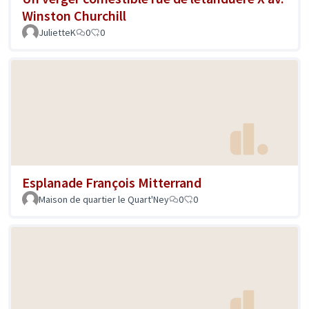
Winston Churchill
JulietteK
0
0
Esplanade François Mitterrand
Maison de quartier le Quart'Ney
0
0