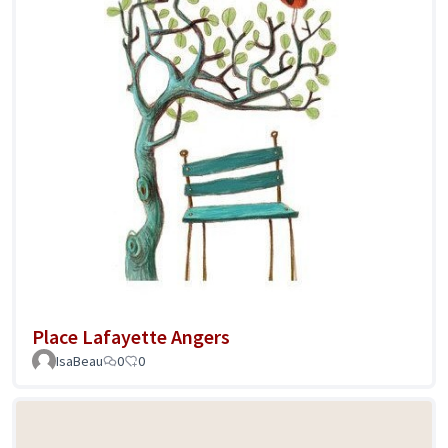
Place Lafayette Angers
IsaBeau
0
0