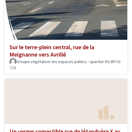
Sur le terre-plein central, rue de la
Meignanne vers Avrillé
Groupe végétaliser les espaces publics - quartier DSJN
0
0
Un verger comestible rue de létanduère X av.