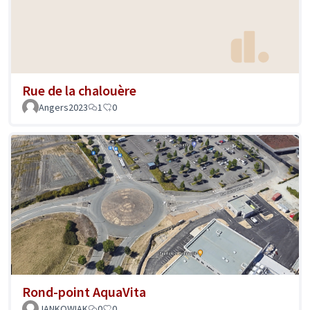
Rue de la chalouère
Angers2023
1
0
Rond-point AquaVita
JANKOWIAK
0
0