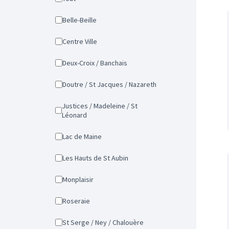
Belle-Beille
Centre Ville
Deux-Croix / Banchais
Doutre / St Jacques / Nazareth
Justices / Madeleine / St
Léonard
Lac de Maine
Les Hauts de St Aubin
Monplaisir
Roseraie
St Serge / Ney / Chalouère