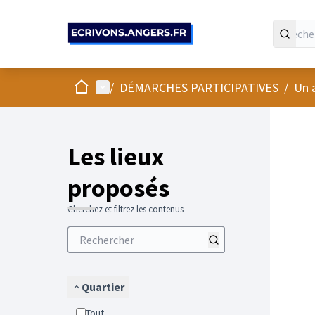
Panneau de gestion des cookies
Accueil
Menu principal
/
DÉMARCHES PARTICIPATIVES
/
Un 
Passer
L'élément
+
−
Les lieux
proposés
Cherchez et filtrez les contenus
Quartier
Tout