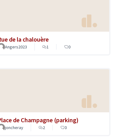
Rue de la chalouère
Angers2023
1
0
Place de Champagne (parking)
joncheray
2
0