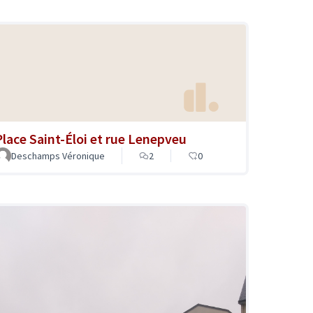
Place Saint-Éloi et rue Lenepveu
Deschamps Véronique
2
0