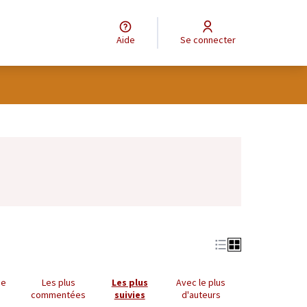
Aide
Se connecter
Leaflet
|
©
OpenStreetMap
contributors
e des points de carte. L'élément peut être utilisé avec un lecteur
ue
Les plus
Les plus
Avec le plus
commentées
suivies
d'auteurs