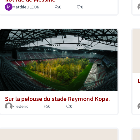
Matthieu LEON
0
0
Sur la pelouse du stade Raymond Kopa.
Frederic
0
0