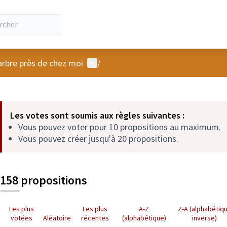
Menu utilisateur
arbre près de chez moi
/
 la carte
 suivant est une carte qui présente les éléments de cette page comm
Les votes sont soumis aux règles suivantes :
Vous pouvez voter pour 10 propositions au maximum.
Vous pouvez créer jusqu'à 20 propositions.
158 propositions
Les plus
Les plus
A-Z
Z-A (alphabétiq
votées
Aléatoire
récentes
(alphabétique)
inverse)