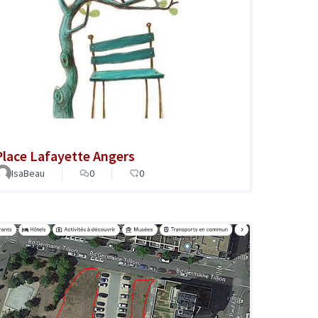
Place Lafayette Angers
IsaBeau
0
0