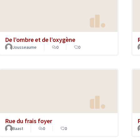
De l’ombre et de l’oxygène
Jousseaume
0
0
Rue du frais foyer
Baast
0
0