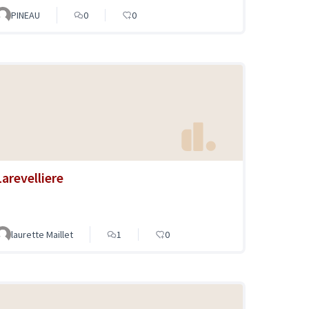
PINEAU
0
0
Larevelliere
laurette Maillet
1
0