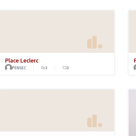
Place Leclerc
PENSEC
3
0