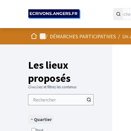
Panneau de gestion des cookies
Accueil
Menu principal
/
DÉMARCHES PARTICIPATIVES
/
Un 
Passer
L'élément
+
−
Les lieux
proposés
Cherchez et filtrez les contenus
Quartier
Tout