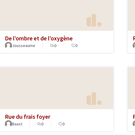
De l’ombre et de l’oxygène
Jousseaume
0
0
Rue du frais foyer
Baast
0
0