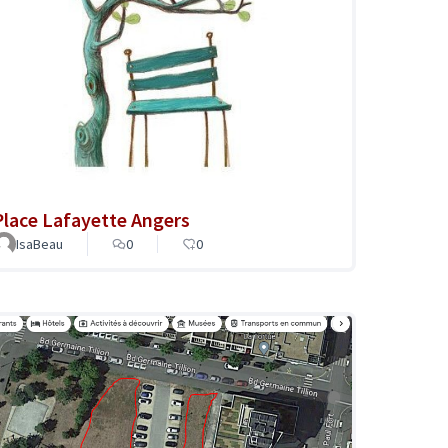
Place Lafayette Angers
IsaBeau
0
0