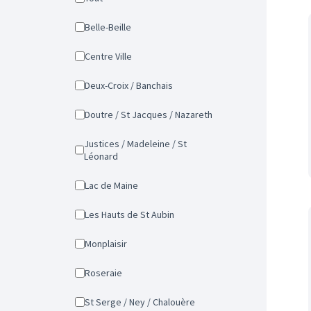
Belle-Beille
Centre Ville
Deux-Croix / Banchais
Doutre / St Jacques / Nazareth
Justices / Madeleine / St
Léonard
Lac de Maine
Les Hauts de St Aubin
Monplaisir
Roseraie
St Serge / Ney / Chalouère