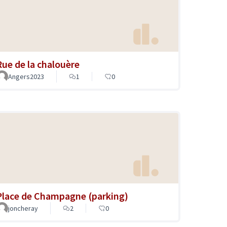
Rue de la chalouère
Angers2023
1
0
Place de Champagne (parking)
joncheray
2
0