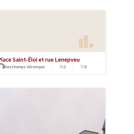
Place Saint-Éloi et rue Lenepveu
Deschamps Véronique
2
0