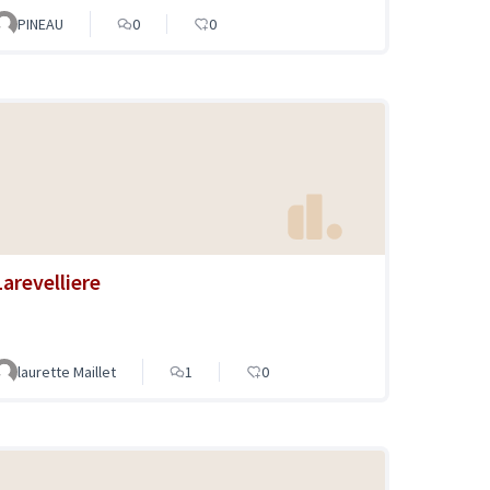
PINEAU
0
0
Larevelliere
laurette Maillet
1
0