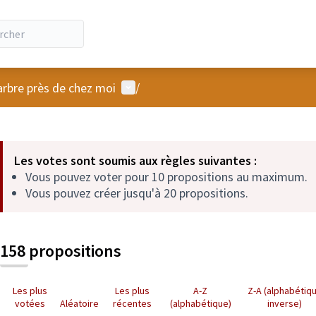
Menu utilisateur
arbre près de chez moi
/
 la carte
 suivant est une carte qui présente les éléments de cette page comm
Les votes sont soumis aux règles suivantes :
Vous pouvez voter pour 10 propositions au maximum.
Vous pouvez créer jusqu'à 20 propositions.
158 propositions
Les plus
Les plus
A-Z
Z-A (alphabétiq
votées
Aléatoire
récentes
(alphabétique)
inverse)