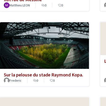
Matthieu LEON
0
0
Sur la pelouse du stade Raymond Kopa.
Frederic
0
0