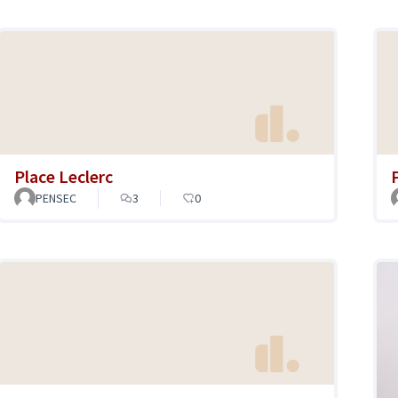
Place Leclerc
PENSEC
3
0