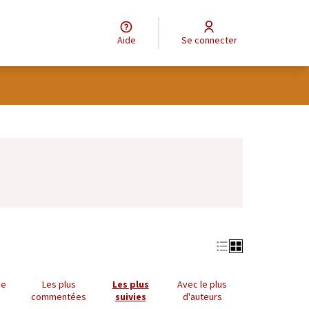
Aide
Se connecter
Leaflet
|
©
OpenStreetMap
contributors
e des points de carte. L'élément peut être utilisé avec un lecteur
ue
Les plus
Les plus
Avec le plus
commentées
suivies
d'auteurs