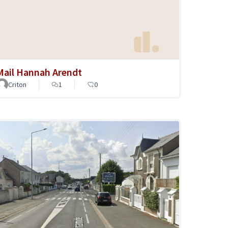
Mail Hannah Arendt
Criton
1
0