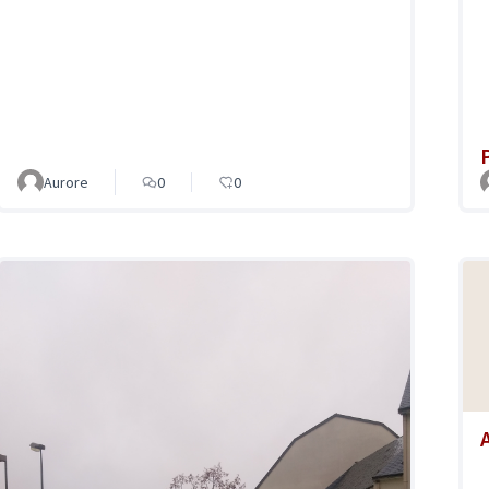
Aurore
0
0