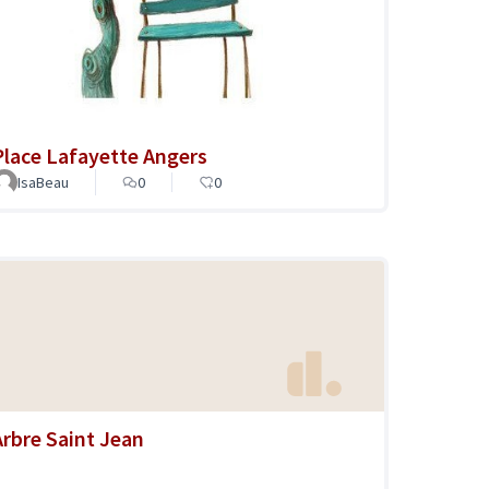
Place Lafayette Angers
IsaBeau
0
0
Arbre Saint Jean