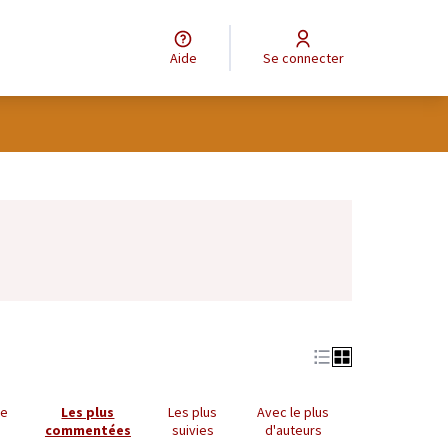
Aide
Se connecter
Leaflet
|
©
OpenStreetMap
contributors
e des points de carte. L'élément peut être utilisé avec un lecteur
ue
Les plus
Les plus
Avec le plus
commentées
suivies
d'auteurs