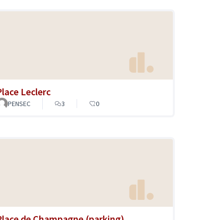
Place Leclerc
PENSEC
3
0
Place de Champagne (parking)