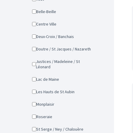
Belle-Beille
Centre Ville
Deux-Croix / Banchais
Doutre / St Jacques / Nazareth
Justices / Madeleine / St
Léonard
Lac de Maine
Les Hauts de St Aubin
Monplaisir
Roseraie
St Serge / Ney / Chalouère