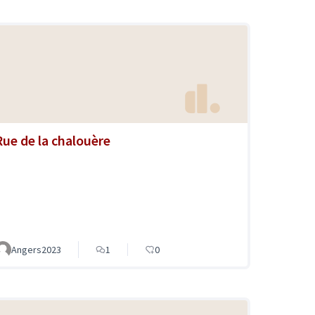
Rue de la chalouère
Angers2023
1
0