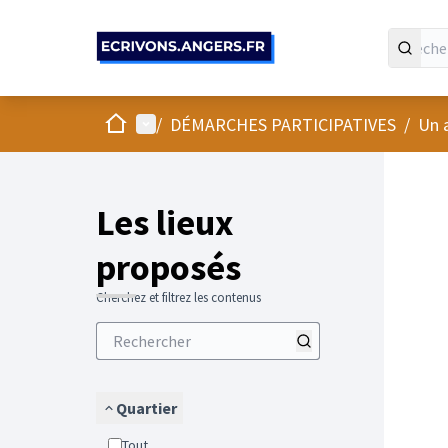
Panneau de gestion des cookies
Accueil
Menu principal
/
DÉMARCHES PARTICIPATIVES
/
Un 
Passer
L'élément
+
−
Les lieux
proposés
Cherchez et filtrez les contenus
Quartier
Tout