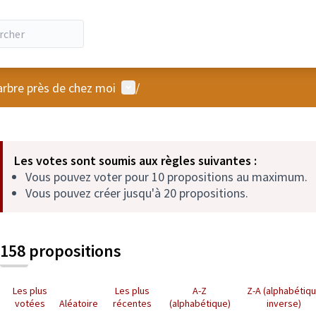
Menu utilisateur
arbre près de chez moi
/
 la carte
 suivant est une carte qui présente les éléments de cette page comm
Les votes sont soumis aux règles suivantes :
Vous pouvez voter pour 10 propositions au maximum.
Vous pouvez créer jusqu'à 20 propositions.
158 propositions
Les plus
Les plus
A-Z
Z-A (alphabétiq
votées
Aléatoire
récentes
(alphabétique)
inverse)