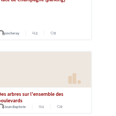
joncheray
2
0
Des arbres sur l'ensemble des
boulevards
Jean-Baptiste
1
0