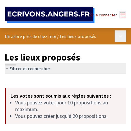
Panneau de gestion des cookies
Menu
Se connecter
Menu p
Un arbre près de chez moi
/
Les lieux proposés
Les lieux proposés
Filtrer et rechercher
Passer la carte
Leaflet
|
©
OpenStreetMap
contributors
L'élément suivant est une carte qui présente les éléments de cet
+
Les votes sont soumis aux règles suivantes :
−
Vous pouvez voter pour 10 propositions au
maximum.
Vous pouvez créer jusqu'à 20 propositions.