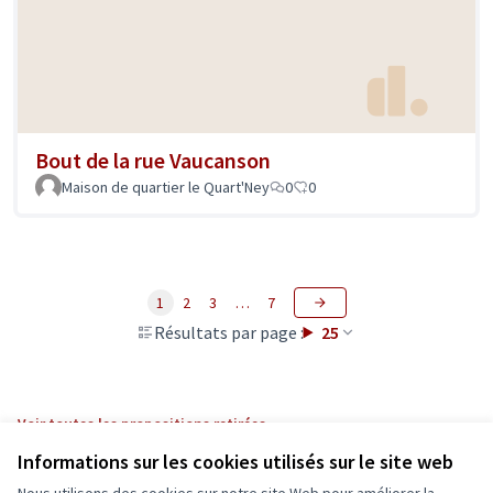
Bout de la rue Vaucanson
Maison de quartier le Quart'Ney
0
0
1
2
3
…
7
Résultats par page :
25
Voir toutes les propositions retirées
Informations sur les cookies utilisés sur le site web