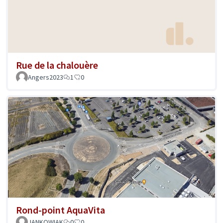
Rue de la chalouère
Angers2023
1
0
Rond-point AquaVita
JANKOWIAK
0
0