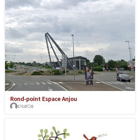
Rond-point Espace Anjou
C
0
0