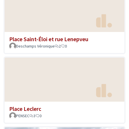
Place Saint-Éloi et rue Lenepveu
Deschamps Véronique
2
0
Place Leclerc
PENSEC
3
0