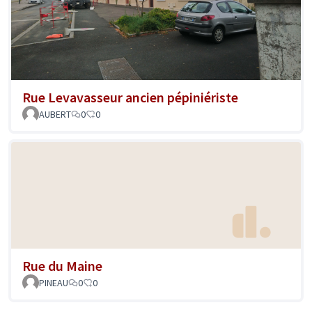
Rue Levavasseur ancien pépiniériste
AUBERT
0
0
Rue du Maine
PINEAU
0
0