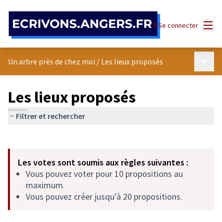
Panneau de gestion des cookies
Menu
Se connecter
Menu p
Un arbre près de chez moi
/
Les lieux proposés
Les lieux proposés
Filtrer et rechercher
Passer la carte
Leaflet
|
©
OpenStreetMap
contributors
L'élément suivant est une carte qui présente les éléments de cet
+
Les votes sont soumis aux règles suivantes :
−
Vous pouvez voter pour 10 propositions au
maximum.
Vous pouvez créer jusqu'à 20 propositions.