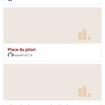
Place du pilori
Raynal
0
0