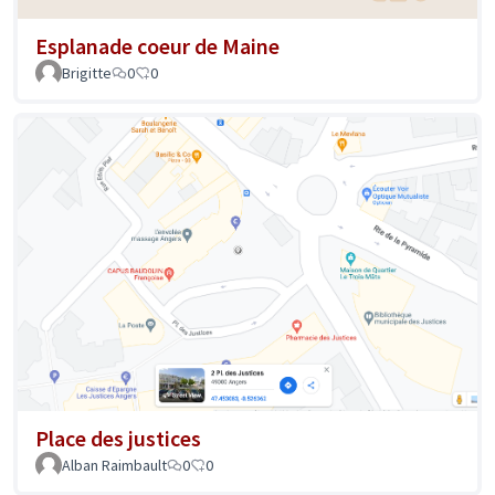
Esplanade coeur de Maine
Brigitte
0
0
Place des justices
Alban Raimbault
0
0