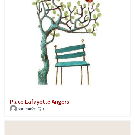
Place Lafayette Angers
IsaBeau
0
0