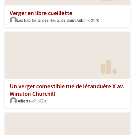
Verger en libre cueillette
Les habitants des Hauts de Saint Aubin
0
0
Un verger comestible rue de létanduère X av.
Winston Churchill
JulietteK
0
0