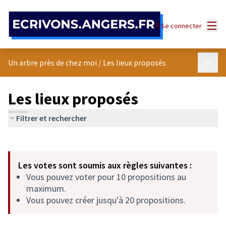
Panneau de gestion des cookies
Menu
Se connecter
Menu p
Un arbre près de chez moi
/
Les lieux proposés
Les lieux proposés
Filtrer et rechercher
Passer la carte
Leaflet
|
©
OpenStreetMap
contributors
L'élément suivant est une carte qui présente les éléments de cet
+
Les votes sont soumis aux règles suivantes :
−
Vous pouvez voter pour 10 propositions au
maximum.
Vous pouvez créer jusqu'à 20 propositions.