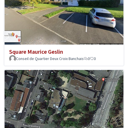
Square Maurice Geslin
Conseil de Quartier Deux Croix Banchais
0
0