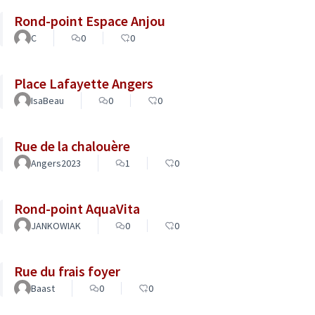
Rond-point Espace Anjou
C
0
0
Place Lafayette Angers
IsaBeau
0
0
Rue de la chalouère
Angers2023
1
0
Rond-point AquaVita
JANKOWIAK
0
0
Rue du frais foyer
Baast
0
0