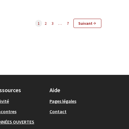
1
2
3
…
7
Suivant
ssources
Aide
ivité
Pages légales
ncontres
Contact
NNÉES OUVERTES