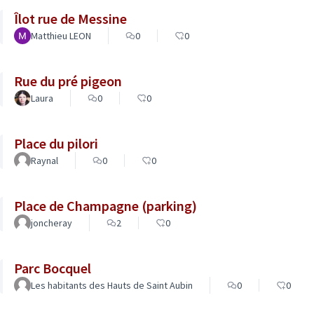
Îlot rue de Messine
Matthieu LEON
0
0
Rue du pré pigeon
Laura
0
0
Place du pilori
Raynal
0
0
Place de Champagne (parking)
joncheray
2
0
Parc Bocquel
Les habitants des Hauts de Saint Aubin
0
0