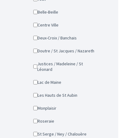
Belle-Beille
Centre Ville
Deux-Croix / Banchais
Doutre / St Jacques / Nazareth
Justices / Madeleine / St
Léonard
Lac de Maine
Les Hauts de St Aubin
Monplaisir
Roseraie
St Serge / Ney / Chalouère