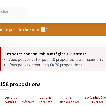
Menu utilisateur
arbre près de chez moi
/
 la carte
 suivant est une carte qui présente les éléments de cette page comm
Les votes sont soumis aux règles suivantes :
Vous pouvez voter pour 10 propositions au maximum.
Vous pouvez créer jusqu'à 20 propositions.
158 propositions
Les plus
Les plus
A-Z
Z-A (alphabéti
votées
Aléatoire
récentes
(alphabétique)
inverse)