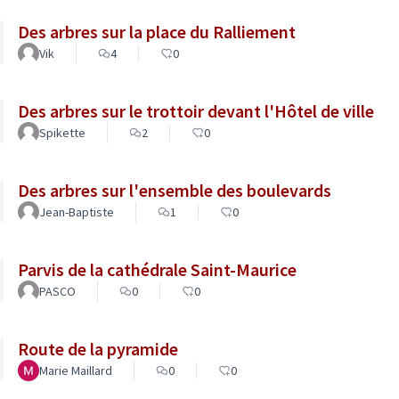
Des arbres sur la place du Ralliement
Vik
4
0
Des arbres sur le trottoir devant l'Hôtel de ville
Spikette
2
0
Des arbres sur l'ensemble des boulevards
Jean-Baptiste
1
0
Parvis de la cathédrale Saint-Maurice
PASCO
0
0
Route de la pyramide
Marie Maillard
0
0