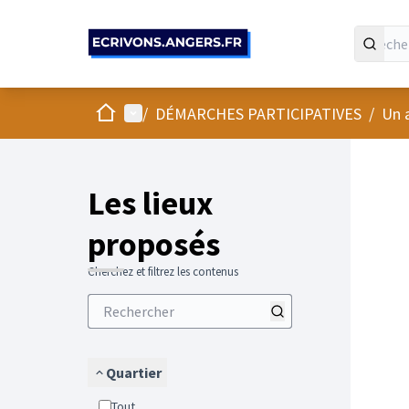
Panneau de gestion des cookies
Accueil
Menu principal
/
DÉMARCHES PARTICIPATIVES
/
Un 
Passer
L'élément
+
−
Les lieux
proposés
Cherchez et filtrez les contenus
Quartier
Tout