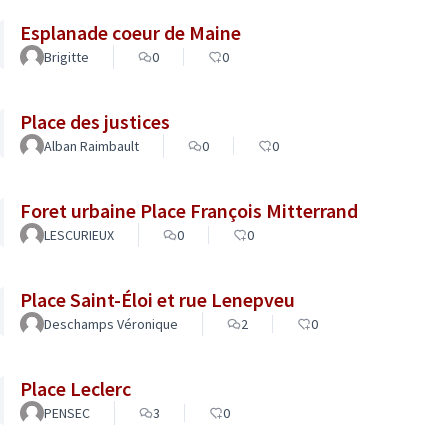
Esplanade coeur de Maine
Brigitte
0
0
Place des justices
Alban Raimbault
0
0
Foret urbaine Place François Mitterrand
LESCURIEUX
0
0
Place Saint-Éloi et rue Lenepveu
Deschamps Véronique
2
0
Place Leclerc
PENSEC
3
0