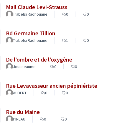
Mail Claude Levi-Strauss
Trabelsi Radhouane
0
0
Bd Germaine Tillion
Trabelsi Radhouane
1
0
De l’ombre et de l’oxygène
Jousseaume
0
0
Rue Levavasseur ancien pépiniériste
AUBERT
0
0
Rue du Maine
PINEAU
0
0