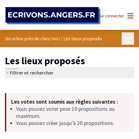
Panneau de gestion des cookies
Menu
Se connecter
Menu p
Un arbre près de chez moi
/
Les lieux proposés
Les lieux proposés
Filtrer et rechercher
Passer la carte
Leaflet
|
©
OpenStreetMap
contributors
L'élément suivant est une carte qui présente les éléments de cet
+
Les votes sont soumis aux règles suivantes :
−
Vous pouvez voter pour 10 propositions au
maximum.
Vous pouvez créer jusqu'à 20 propositions.