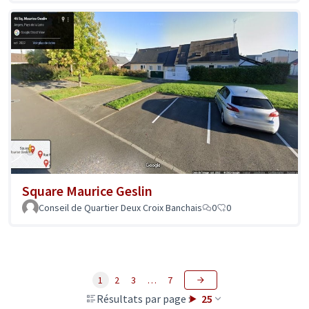
Square Maurice Geslin
Conseil de Quartier Deux Croix Banchais
0
0
1
2
3
…
7
Résultats par page :
25