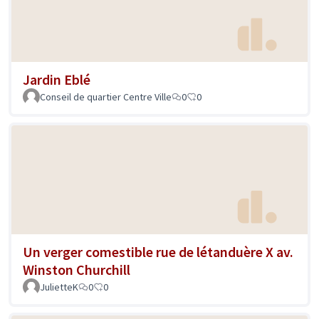
Jardin Eblé
Conseil de quartier Centre Ville
0
0
Un verger comestible rue de létanduère X av.
Winston Churchill
JulietteK
0
0