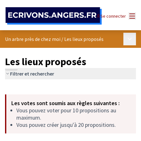
Panneau de gestion des cookies
Menu
Se connecter
Menu p
Un arbre près de chez moi
/
Les lieux proposés
Les lieux proposés
Filtrer et rechercher
Passer la carte
Leaflet
|
©
OpenStreetMap
contributors
L'élément suivant est une carte qui présente les éléments de cet
+
Les votes sont soumis aux règles suivantes :
−
Vous pouvez voter pour 10 propositions au
maximum.
Vous pouvez créer jusqu'à 20 propositions.