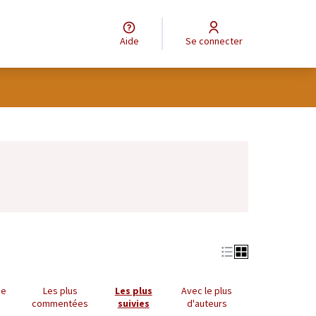
Aide
Se connecter
Leaflet
|
©
OpenStreetMap
contributors
e des points de carte. L'élément peut être utilisé avec un lecteur
ue
Les plus
Les plus
Avec le plus
commentées
suivies
d'auteurs