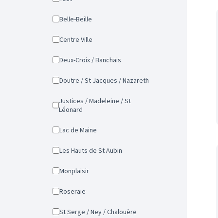
Belle-Beille
Centre Ville
Deux-Croix / Banchais
Doutre / St Jacques / Nazareth
Justices / Madeleine / St
Léonard
Lac de Maine
Les Hauts de St Aubin
Monplaisir
Roseraie
St Serge / Ney / Chalouère