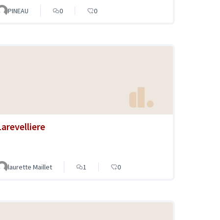
PINEAU
0
0
Larevelliere
laurette Maillet
1
0