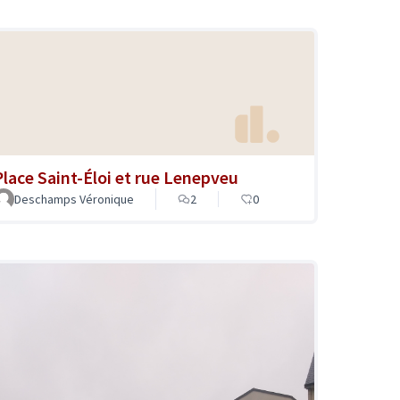
Place Saint-Éloi et rue Lenepveu
Deschamps Véronique
2
0