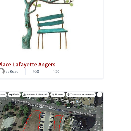
Place Lafayette Angers
IsaBeau
0
0