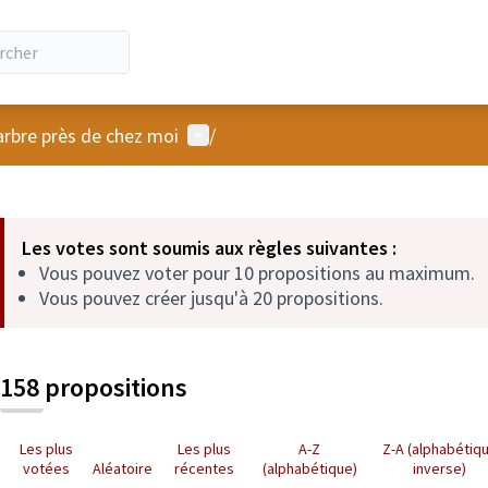
Menu utilisateur
arbre près de chez moi
/
 la carte
 suivant est une carte qui présente les éléments de cette page comm
Les votes sont soumis aux règles suivantes :
Vous pouvez voter pour 10 propositions au maximum.
Vous pouvez créer jusqu'à 20 propositions.
158 propositions
Les plus
Les plus
A-Z
Z-A (alphabétiq
votées
Aléatoire
récentes
(alphabétique)
inverse)