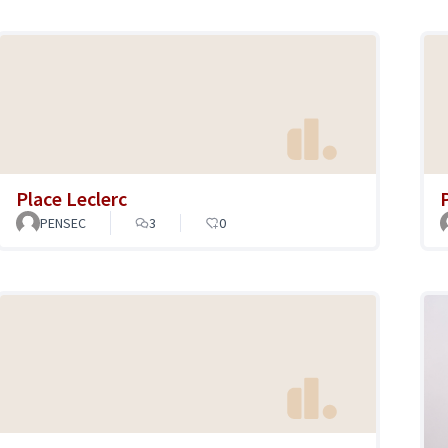
Place Leclerc
PENSEC
3
0