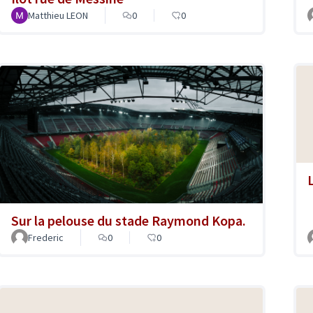
Matthieu LEON
0
0
Sur la pelouse du stade Raymond Kopa.
Frederic
0
0