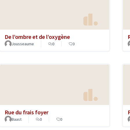
De l’ombre et de l’oxygène
Jousseaume
0
0
Rue du frais foyer
Baast
0
0