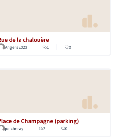
Rue de la chalouère
Angers2023
1
0
Place de Champagne (parking)
joncheray
2
0