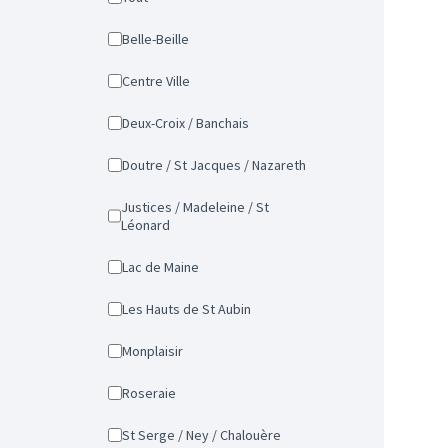
Belle-Beille
Centre Ville
Deux-Croix / Banchais
Doutre / St Jacques / Nazareth
Justices / Madeleine / St
Léonard
Lac de Maine
Les Hauts de St Aubin
Monplaisir
Roseraie
St Serge / Ney / Chalouère