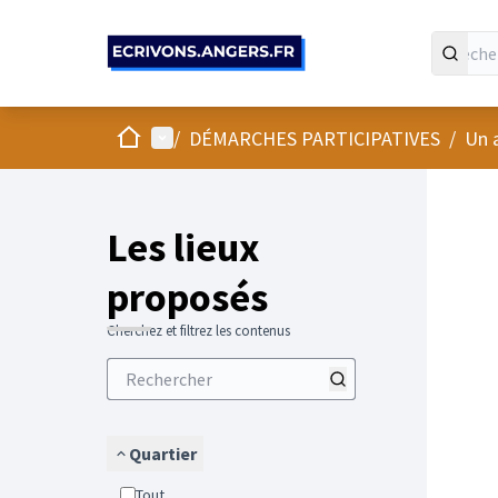
Panneau de gestion des cookies
Accueil
Menu principal
/
DÉMARCHES PARTICIPATIVES
/
Un 
Passer
L'élément
+
−
Les lieux
proposés
Cherchez et filtrez les contenus
Quartier
Tout