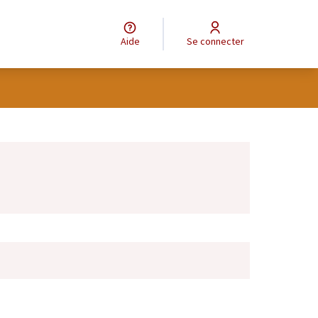
Aide
Se connecter
Leaflet
|
©
OpenStreetMap
contributors
e des points de carte. L'élément peut être utilisé avec un lecteur