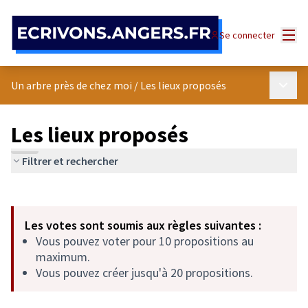
Panneau de gestion des cookies
Menu
Se connecter
Menu p
Un arbre près de chez moi
/
Les lieux proposés
Les lieux proposés
Filtrer et rechercher
Passer la carte
Leaflet
|
©
OpenStreetMap
contributors
L'élément suivant est une carte qui présente les éléments de cet
+
Les votes sont soumis aux règles suivantes :
−
Vous pouvez voter pour 10 propositions au
maximum.
Vous pouvez créer jusqu'à 20 propositions.