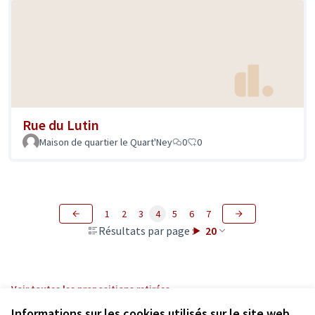
Rue du Lutin
Maison de quartier le Quart'Ney
0
0
1
2
3
4
5
6
7
Résultats par page :
20
Voir toutes les propositions retirées
Informations sur les cookies utilisés sur le site web