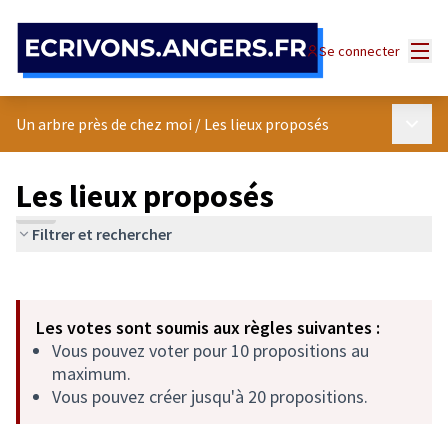
Panneau de gestion des cookies
Menu
Se connecter
Menu p
Un arbre près de chez moi
/
Les lieux proposés
Les lieux proposés
Filtrer et rechercher
Passer la carte
Leaflet
|
©
OpenStreetMap
contributors
L'élément suivant est une carte qui présente les éléments de cet
+
Les votes sont soumis aux règles suivantes :
−
Vous pouvez voter pour 10 propositions au
maximum.
Vous pouvez créer jusqu'à 20 propositions.