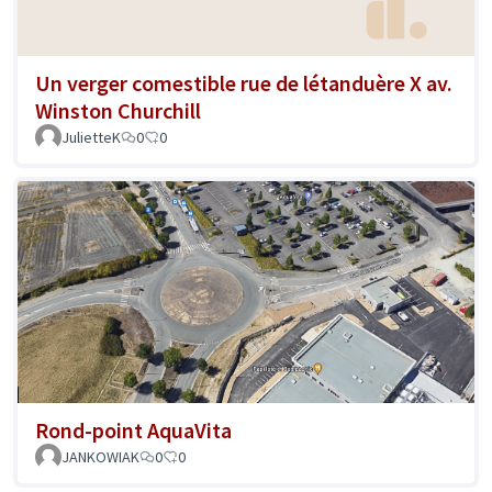
Un verger comestible rue de létanduère X av.
Winston Churchill
JulietteK
0
0
Rond-point AquaVita
JANKOWIAK
0
0