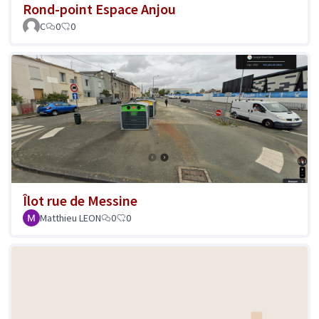
Rond-point Espace Anjou
C
0
0
Îlot rue de Messine
Matthieu LEON
0
0