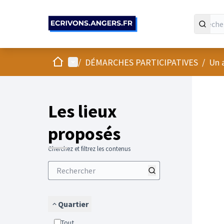
Panneau de gestion des cookies
Accueil
Menu principal
/
DÉMARCHES PARTICIPATIVES
/
Un 
Passer
L'élément
+
−
Les lieux
proposés
Cherchez et filtrez les contenus
Quartier
Tout