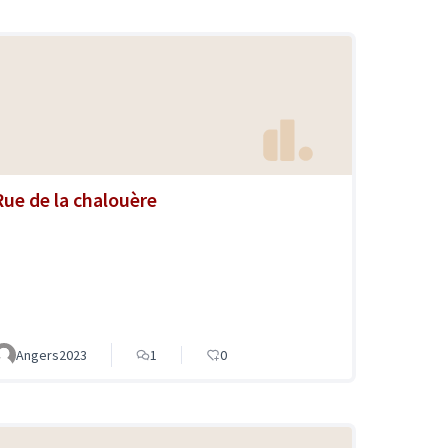
Rue de la chalouère
Angers2023
1
0