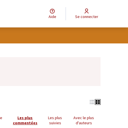
Aide
Se connecter
Leaflet
|
©
OpenStreetMap
contributors
e des points de carte. L'élément peut être utilisé avec un lecteur
ue
Les plus
Les plus
Avec le plus
commentées
suivies
d'auteurs