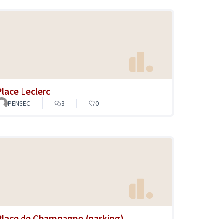
Place Leclerc
PENSEC
3
0
Place de Champagne (parking)