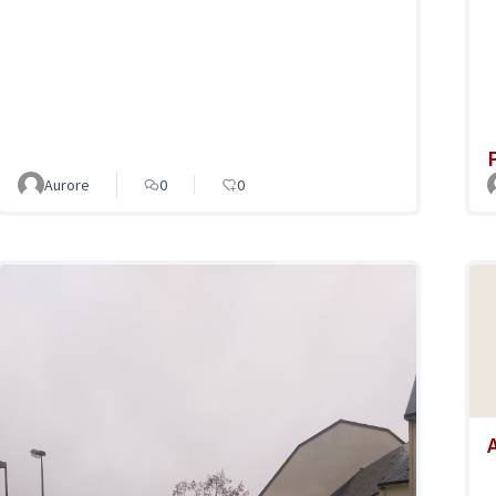
Aurore
0
0