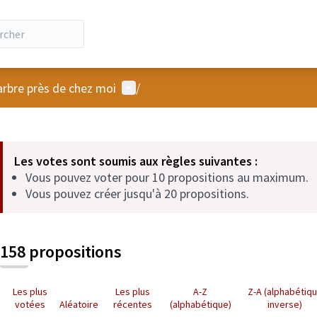
Menu utilisateur
arbre près de chez moi
/
 la carte
 suivant est une carte qui présente les éléments de cette page comm
Les votes sont soumis aux règles suivantes :
Vous pouvez voter pour 10 propositions au maximum.
Vous pouvez créer jusqu'à 20 propositions.
158 propositions
Les plus
Les plus
A-Z
Z-A (alphabétiq
votées
Aléatoire
récentes
(alphabétique)
inverse)