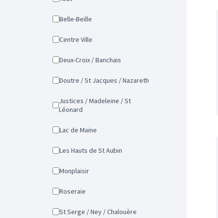
Belle-Beille
Centre Ville
Deux-Croix / Banchais
Doutre / St Jacques / Nazareth
Justices / Madeleine / St
Léonard
Lac de Maine
Les Hauts de St Aubin
Monplaisir
Roseraie
St Serge / Ney / Chalouère