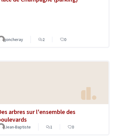
joncheray
2
0
Des arbres sur l'ensemble des
boulevards
Jean-Baptiste
1
0