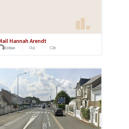
Mail Hannah Arendt
Criton
1
0