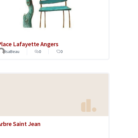
Place Lafayette Angers
IsaBeau
0
0
Arbre Saint Jean