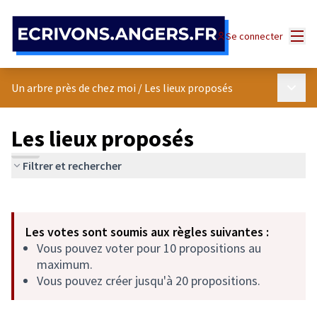
Panneau de gestion des cookies
Menu
Se connecter
Menu p
Un arbre près de chez moi
/
Les lieux proposés
Les lieux proposés
Filtrer et rechercher
Passer la carte
Leaflet
|
©
OpenStreetMap
contributors
L'élément suivant est une carte qui présente les éléments de cet
+
Les votes sont soumis aux règles suivantes :
−
Vous pouvez voter pour 10 propositions au
maximum.
Vous pouvez créer jusqu'à 20 propositions.