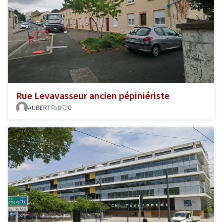
Rue Levavasseur ancien pépiniériste
AUBERT
0
0