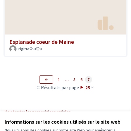
Esplanade coeur de Maine
Brigitte
0
0
1
…
5
6
7
Résultats par page :
25
Voir toutes les propositions retirées
Informations sur les cookies utilisés sur le site web
Nous utilisons des cookies sur notre site Web pour améliorer la