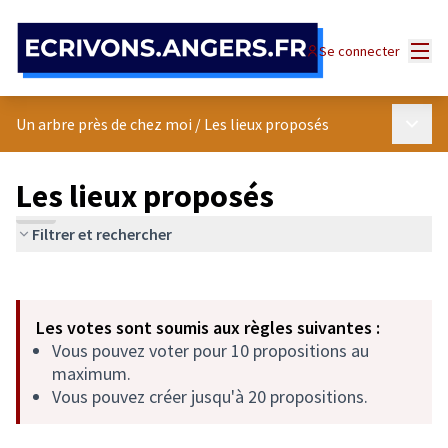
Panneau de gestion des cookies
Menu
Se connecter
Menu p
Un arbre près de chez moi
/
Les lieux proposés
Les lieux proposés
Filtrer et rechercher
Passer la carte
Leaflet
|
©
OpenStreetMap
contributors
L'élément suivant est une carte qui présente les éléments de cet
+
Les votes sont soumis aux règles suivantes :
−
Vous pouvez voter pour 10 propositions au
maximum.
Vous pouvez créer jusqu'à 20 propositions.