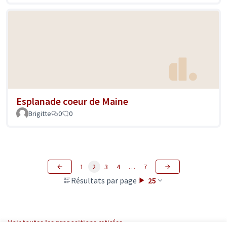
Esplanade coeur de Maine
Brigitte
0
0
1
2
3
4
…
7
Résultats par page :
25
Voir toutes les propositions retirées