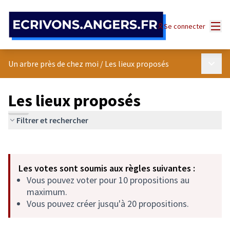
Panneau de gestion des cookies
Menu
Se connecter
Menu p
Un arbre près de chez moi
/
Les lieux proposés
Les lieux proposés
Filtrer et rechercher
Passer la carte
Leaflet
|
©
OpenStreetMap
contributors
L'élément suivant est une carte qui présente les éléments de cet
+
Les votes sont soumis aux règles suivantes :
−
Vous pouvez voter pour 10 propositions au
maximum.
Vous pouvez créer jusqu'à 20 propositions.