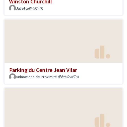
Winston Churchill
JulietteK
0
0
Parking du Centre Jean Vilar
Animations de Proximité d'été
0
0