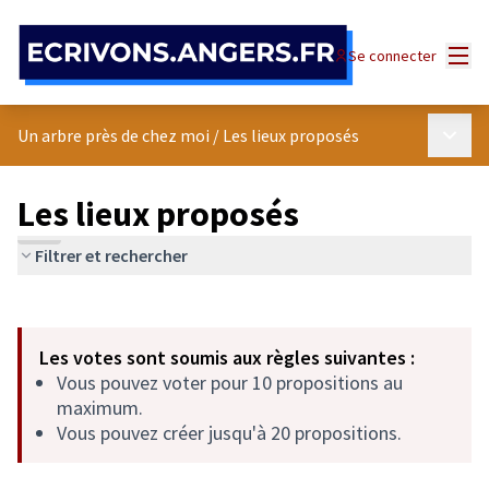
Panneau de gestion des cookies
Menu
Se connecter
Menu p
Un arbre près de chez moi
/
Les lieux proposés
Les lieux proposés
Filtrer et rechercher
Passer la carte
Leaflet
|
©
OpenStreetMap
contributors
L'élément suivant est une carte qui présente les éléments de cet
+
Les votes sont soumis aux règles suivantes :
−
Vous pouvez voter pour 10 propositions au
maximum.
Vous pouvez créer jusqu'à 20 propositions.