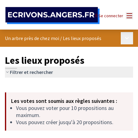
Panneau de gestion des cookies
Menu
Se connecter
Menu p
Un arbre près de chez moi
/
Les lieux proposés
Les lieux proposés
Filtrer et rechercher
Passer la carte
Leaflet
|
©
OpenStreetMap
contributors
L'élément suivant est une carte qui présente les éléments de cet
+
Les votes sont soumis aux règles suivantes :
−
Vous pouvez voter pour 10 propositions au
maximum.
Vous pouvez créer jusqu'à 20 propositions.