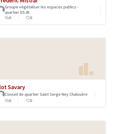
Frédéric Mistral
Groupe végétaliser les espaces publics -
quartier DSJN
0
0
Ilot Savary
Conseil de quartier Saint Serge Ney Chalouère
0
0