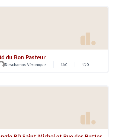
Bd du Bon Pasteur
Deschamps Véronique
0
0
Angle BD Saint-Michel et Rue des Buttes