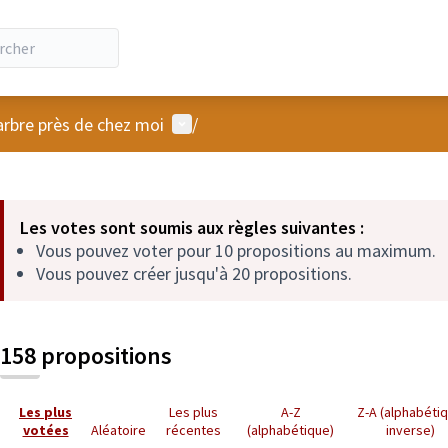
Menu utilisateur
arbre près de chez moi
/
 la carte
 suivant est une carte qui présente les éléments de cette page comm
Les votes sont soumis aux règles suivantes :
Vous pouvez voter pour 10 propositions au maximum.
Vous pouvez créer jusqu'à 20 propositions.
158 propositions
Les plus
Les plus
A-Z
Z-A (alphabéti
votées
Aléatoire
récentes
(alphabétique)
inverse)