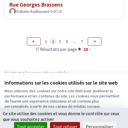
Rue Georges Brassens
Trabelsi Radhouane
0
0
1
2
3
4
…
7
Résultats par page :
20
Voir toutes les propositions retirées
Informations sur les cookies utilisés sur le site web
Nous utilisons des cookies sur notre site Web pour améliorer la
Conditions d'utilisation
performance et les contenus du site. Les cookies nous permettent
Paramètres des cookies
de fournir une expérience utilisateur et un contenu plus
Ecrivons Angers sur X
Ecrivons Angers sur Facebook
personnalisés à partir de nos canaux de médias sociaux.
(Lien externe)
(Lien externe)
Ce site utilise des cookies et vous donne le contrôle sur ceux
Tout accepter
que vous souhaitez activer
Accepter seulement les cookies essentiels
Tout accepter
Tout refuser
Personnaliser