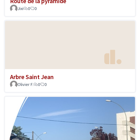
Route de la pyramide
Jixi
0
0
Arbre Saint Jean
Olivier F.
0
0