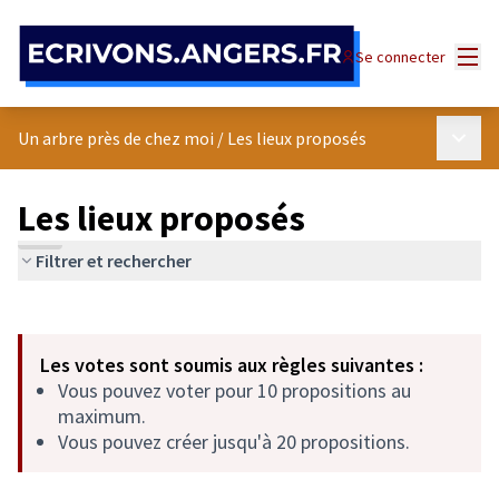
Panneau de gestion des cookies
Menu
Se connecter
Menu p
Un arbre près de chez moi
/
Les lieux proposés
Les lieux proposés
Filtrer et rechercher
Passer la carte
Leaflet
|
©
OpenStreetMap
contributors
L'élément suivant est une carte qui présente les éléments de cet
+
Les votes sont soumis aux règles suivantes :
−
Vous pouvez voter pour 10 propositions au
maximum.
Vous pouvez créer jusqu'à 20 propositions.