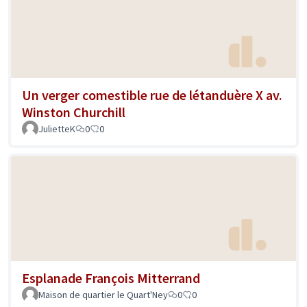
Un verger comestible rue de létanduère X av.
Winston Churchill
JulietteK
0
0
Esplanade François Mitterrand
Maison de quartier le Quart'Ney
0
0