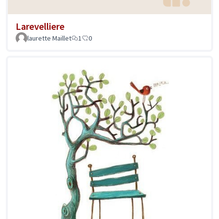
Larevelliere
laurette Maillet
1
0