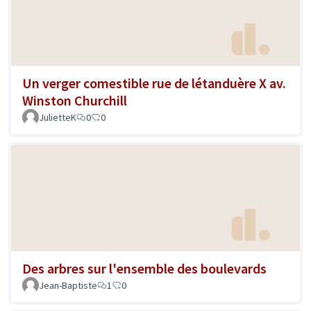
Un verger comestible rue de létanduère X av.
Winston Churchill
JulietteK
0
0
Des arbres sur l'ensemble des boulevards
Jean-Baptiste
1
0