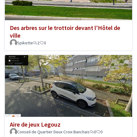
Des arbres sur le trottoir devant l'Hôtel de
ville
Spikette
2
0
Aire de jeux Legouz
Conseil de Quartier Deux Croix Banchais
0
0