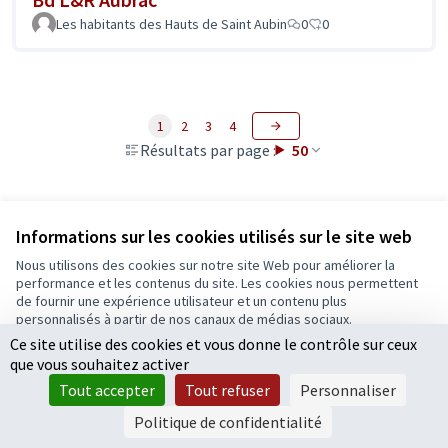
Les habitants des Hauts de Saint Aubin
0
0
1
2
3
4
Résultats par page :
50
Voir toutes les propositions retirées
Informations sur les cookies utilisés sur le site web
Nous utilisons des cookies sur notre site Web pour améliorer la
performance et les contenus du site. Les cookies nous permettent
Conditions d'utilisation
de fournir une expérience utilisateur et un contenu plus
Paramètres des cookies
personnalisés à partir de nos canaux de médias sociaux.
Ecrivons Angers sur X
Ecrivons Angers sur Facebook
Ce site utilise des cookies et vous donne le contrôle sur ceux
Tout accepter
que vous souhaitez activer
(Lien externe)
(Lien externe)
Accepter seulement les cookies essentiels
Tout accepter
Tout refuser
Personnaliser
Paramètres
Politique de confidentialité
Licence Cre
(Lien extern
(Lien externe)