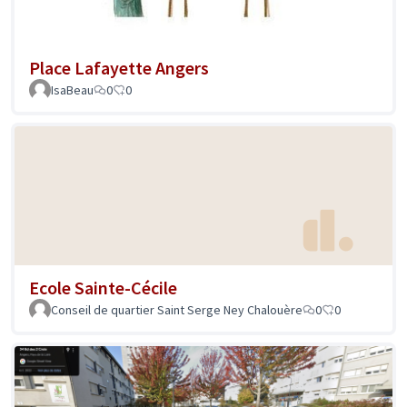
Place Lafayette Angers
IsaBeau
0
0
Ecole Sainte-Cécile
Conseil de quartier Saint Serge Ney Chalouère
0
0