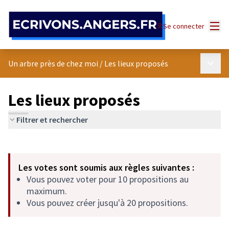
Panneau de gestion des cookies
Menu
Se connecter
Menu p
Un arbre près de chez moi
/
Les lieux proposés
Les lieux proposés
Filtrer et rechercher
Passer la carte
Leaflet
|
©
OpenStreetMap
contributors
L'élément suivant est une carte qui présente les éléments de cet
+
Les votes sont soumis aux règles suivantes :
−
Vous pouvez voter pour 10 propositions au
maximum.
Vous pouvez créer jusqu'à 20 propositions.