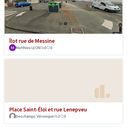
Îlot rue de Messine
Matthieu LEON
0
0
Place Saint-Éloi et rue Lenepveu
Deschamps Véronique
2
0