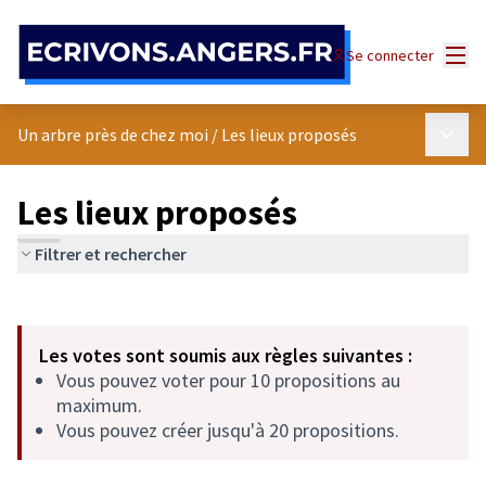
Panneau de gestion des cookies
Menu
Se connecter
Menu p
Un arbre près de chez moi
/
Les lieux proposés
Les lieux proposés
Filtrer et rechercher
Passer la carte
Leaflet
|
©
OpenStreetMap
contributors
L'élément suivant est une carte qui présente les éléments de cet
+
Les votes sont soumis aux règles suivantes :
−
Vous pouvez voter pour 10 propositions au
maximum.
Vous pouvez créer jusqu'à 20 propositions.