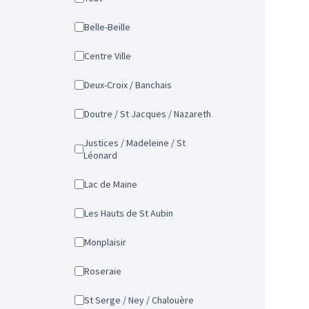
Belle-Beille
Centre Ville
Deux-Croix / Banchais
Doutre / St Jacques / Nazareth
Justices / Madeleine / St
Léonard
Lac de Maine
Les Hauts de St Aubin
Monplaisir
Roseraie
St Serge / Ney / Chalouère