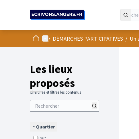
Panneau de gestion des cookies
Accueil
Menu principal
/
DÉMARCHES PARTICIPATIVES
/
Un 
Passer
L'élément
+
−
Les lieux
proposés
Cherchez et filtrez les contenus
Quartier
Tout