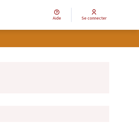
Aide
Se connecter
Leaflet
|
©
OpenStreetMap
contributors
e des points de carte. L'élément peut être utilisé avec un lecteur