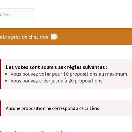
Menu utilisateur
arbre près de chez moi
/
 la carte
 suivant est une carte qui présente les éléments de cette page comm
Les votes sont soumis aux règles suivantes :
Vous pouvez voter pour 10 propositions au maximum.
Vous pouvez créer jusqu'à 20 propositions.
Aucune proposition ne correspond à ce critère.