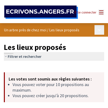
Panneau de gestion des cookies
Menu
Se connecter
Menu p
Un arbre près de chez moi
/
Les lieux proposés
Les lieux proposés
Filtrer et rechercher
Passer la carte
Leaflet
|
©
OpenStreetMap
contributors
L'élément suivant est une carte qui présente les éléments de cet
+
Les votes sont soumis aux règles suivantes :
−
Vous pouvez voter pour 10 propositions au
maximum.
Vous pouvez créer jusqu'à 20 propositions.