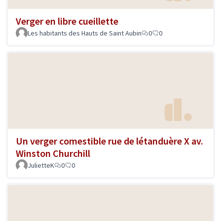
Verger en libre cueillette
Les habitants des Hauts de Saint Aubin
0
0
Un verger comestible rue de létanduère X av.
Winston Churchill
JulietteK
0
0