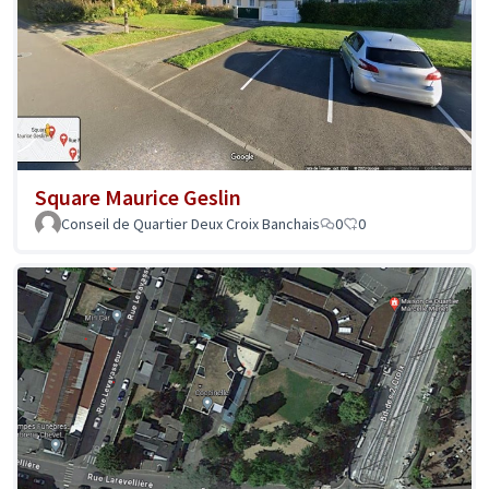
Square Maurice Geslin
Conseil de Quartier Deux Croix Banchais
0
0