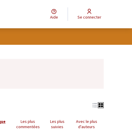
Aide
Se connecter
Leaflet
|
©
OpenStreetMap
contributors
e des points de carte. L'élément peut être utilisé avec un lecteur
que
Les plus
Les plus
Avec le plus
commentées
suivies
d'auteurs