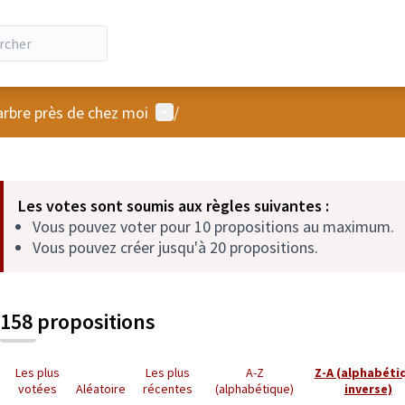
Menu utilisateur
arbre près de chez moi
/
 la carte
 suivant est une carte qui présente les éléments de cette page comm
Les votes sont soumis aux règles suivantes :
Vous pouvez voter pour 10 propositions au maximum.
Vous pouvez créer jusqu'à 20 propositions.
158 propositions
Les plus
Les plus
A-Z
Z-A (alphabéti
votées
Aléatoire
récentes
(alphabétique)
inverse)