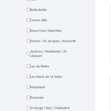
Belle-Beille
Centre Ville
Deux-Croix / Banchais
Doutre / St Jacques / Nazareth
Justices / Madeleine / St
Léonard
Lac de Maine
Les Hauts de St Aubin
Monplaisir
Roseraie
St Serge / Ney / Chalouère