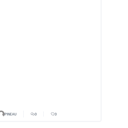
PINEAU
0
0