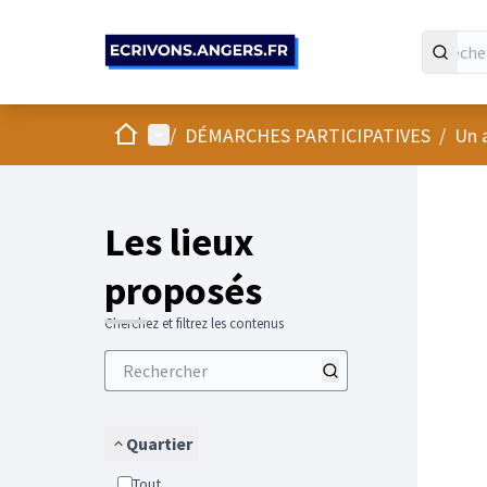
Panneau de gestion des cookies
Accueil
Menu principal
/
DÉMARCHES PARTICIPATIVES
/
Un 
Passer
L'élément
+
−
Les lieux
proposés
Cherchez et filtrez les contenus
Quartier
Tout