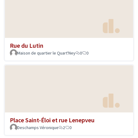
Rue du Lutin
Maison de quartier le Quart'Ney
0
0
Place Saint-Éloi et rue Lenepveu
Deschamps Véronique
2
0