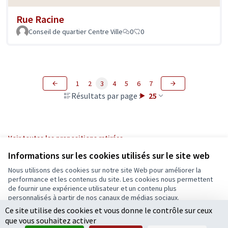
Rue Racine
Conseil de quartier Centre Ville
0
0
1
2
3
4
5
6
7
Résultats par page :
25
Voir toutes les propositions retirées
Informations sur les cookies utilisés sur le site web
Nous utilisons des cookies sur notre site Web pour améliorer la
Conditions d'utilisation
performance et les contenus du site. Les cookies nous permettent
Paramètres des cookies
de fournir une expérience utilisateur et un contenu plus
Ecrivons Angers sur X
Ecrivons Angers sur Facebook
personnalisés à partir de nos canaux de médias sociaux.
(Lien externe)
(Lien externe)
Ce site utilise des cookies et vous donne le contrôle sur ceux
Tout accepter
que vous souhaitez activer
Accepter seulement les cookies essentiels