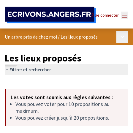
Panneau de gestion des cookies
Menu
Se connecter
Menu p
Un arbre près de chez moi
/
Les lieux proposés
Les lieux proposés
Filtrer et rechercher
Passer la carte
Leaflet
|
©
OpenStreetMap
contributors
L'élément suivant est une carte qui présente les éléments de cet
+
Les votes sont soumis aux règles suivantes :
−
Vous pouvez voter pour 10 propositions au
maximum.
Vous pouvez créer jusqu'à 20 propositions.