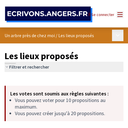
Panneau de gestion des cookies
Menu
Se connecter
Menu p
Un arbre près de chez moi
/
Les lieux proposés
Les lieux proposés
Filtrer et rechercher
Passer la carte
Leaflet
|
©
OpenStreetMap
contributors
L'élément suivant est une carte qui présente les éléments de cet
+
Les votes sont soumis aux règles suivantes :
−
Vous pouvez voter pour 10 propositions au
maximum.
Vous pouvez créer jusqu'à 20 propositions.