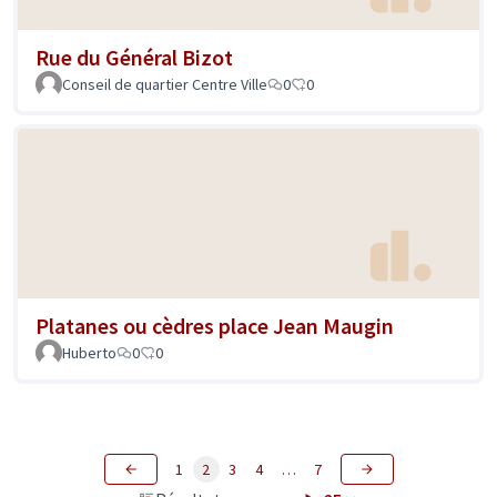
Rue du Général Bizot
Conseil de quartier Centre Ville
0
0
Platanes ou cèdres place Jean Maugin
Huberto
0
0
1
2
3
4
…
7