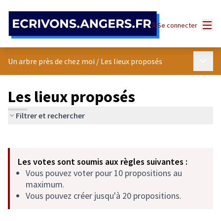
Panneau de gestion des cookies
Menu
Se connecter
Menu p
Un arbre près de chez moi
/
Les lieux proposés
Les lieux proposés
Filtrer et rechercher
Passer la carte
Leaflet
|
©
OpenStreetMap
contributors
L'élément suivant est une carte qui présente les éléments de cet
+
Les votes sont soumis aux règles suivantes :
−
Vous pouvez voter pour 10 propositions au
maximum.
Vous pouvez créer jusqu'à 20 propositions.