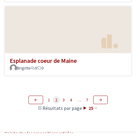
Esplanade coeur de Maine
Brigitte
0
0
1
2
3
4
…
7
Résultats par page :
25
Voir toutes les propositions retirées