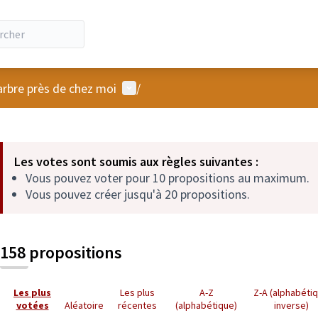
Menu utilisateur
arbre près de chez moi
/
 la carte
 suivant est une carte qui présente les éléments de cette page comm
Les votes sont soumis aux règles suivantes :
Vous pouvez voter pour 10 propositions au maximum.
Vous pouvez créer jusqu'à 20 propositions.
158 propositions
Les plus
Les plus
A-Z
Z-A (alphabéti
votées
Aléatoire
récentes
(alphabétique)
inverse)