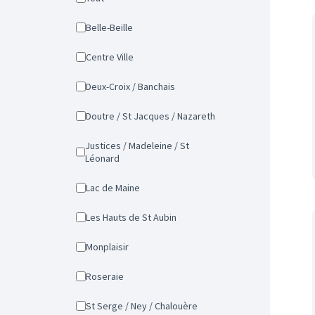
Belle-Beille
Centre Ville
Deux-Croix / Banchais
Doutre / St Jacques / Nazareth
Justices / Madeleine / St
Léonard
Lac de Maine
Les Hauts de St Aubin
Monplaisir
Roseraie
St Serge / Ney / Chalouère