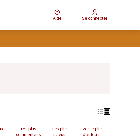
Aide
Se connecter
Leaflet
|
©
OpenStreetMap
contributors
e des points de carte. L'élément peut être utilisé avec un lecteur
que
Les plus
Les plus
Avec le plus
commentées
suivies
d'auteurs