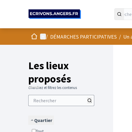
Panneau de gestion des cookies
Accueil
Menu principal
/
DÉMARCHES PARTICIPATIVES
/
Un 
Passer
L'élément
+
−
Les lieux
proposés
Cherchez et filtrez les contenus
Quartier
Tout