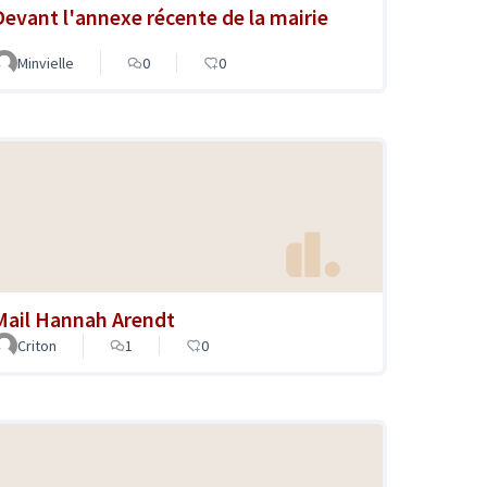
Devant l'annexe récente de la mairie
Minvielle
0
0
Mail Hannah Arendt
Criton
1
0