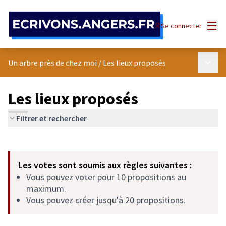
Panneau de gestion des cookies
Menu
Se connecter
Menu p
Un arbre près de chez moi
/
Les lieux proposés
Les lieux proposés
Filtrer et rechercher
Passer la carte
Leaflet
|
©
OpenStreetMap
contributors
L'élément suivant est une carte qui présente les éléments de cet
+
Les votes sont soumis aux règles suivantes :
−
Vous pouvez voter pour 10 propositions au
maximum.
Vous pouvez créer jusqu'à 20 propositions.