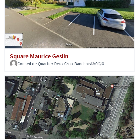
Square Maurice Geslin
Conseil de Quartier Deux Croix Banchais
0
0