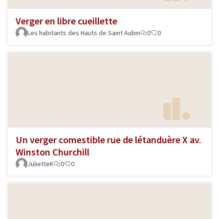
Verger en libre cueillette
Les habitants des Hauts de Saint Aubin
0
0
Un verger comestible rue de létanduère X av.
Winston Churchill
JulietteK
0
0