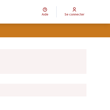
Aide
Se connecter
Leaflet
|
©
OpenStreetMap
contributors
e des points de carte. L'élément peut être utilisé avec un lecteur