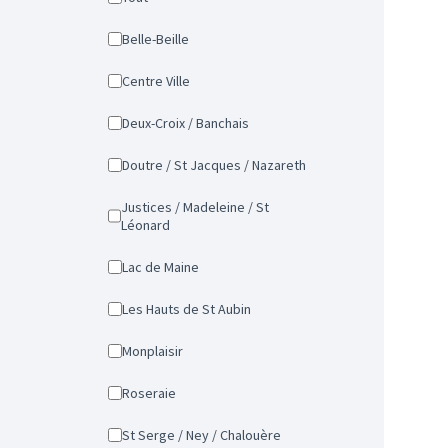
Belle-Beille
Centre Ville
Deux-Croix / Banchais
Doutre / St Jacques / Nazareth
Justices / Madeleine / St
Léonard
Lac de Maine
Les Hauts de St Aubin
Monplaisir
Roseraie
St Serge / Ney / Chalouère