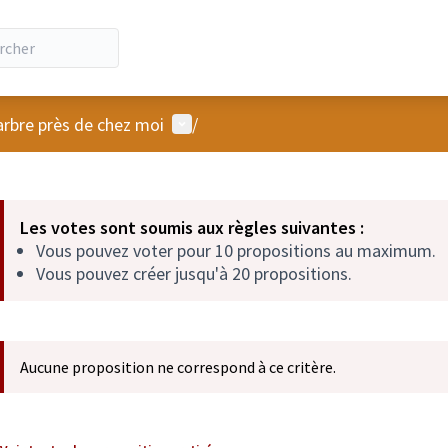
Menu utilisateur
arbre près de chez moi
/
 la carte
 suivant est une carte qui présente les éléments de cette page comm
Les votes sont soumis aux règles suivantes :
Vous pouvez voter pour 10 propositions au maximum.
Vous pouvez créer jusqu'à 20 propositions.
Aucune proposition ne correspond à ce critère.