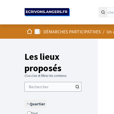
Panneau de gestion des cookies
Accueil
Menu principal
/
DÉMARCHES PARTICIPATIVES
/
Un 
Passer
L'élément
+
−
Les lieux
proposés
Cherchez et filtrez les contenus
Quartier
Tout