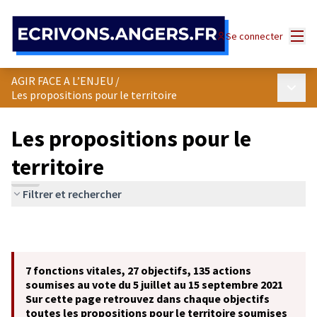
Panneau de gestion des cookies
Menu
Se connecter
AGIR FACE A L’ENJEU
/
Menu p
Les propositions pour le territoire
Les propositions pour le
territoire
Filtrer et rechercher
7 fonctions vitales, 27 objectifs, 135 actions
soumises au vote du 5 juillet au 15 septembre 2021
Sur cette page retrouvez dans chaque objectifs
toutes les propositions pour le territoire soumises