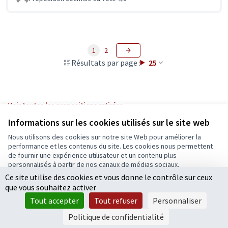
1
2
Résultats par page :
25
Voir toutes les propositions retirées
Informations sur les cookies utilisés sur le site web
Nous utilisons des cookies sur notre site Web pour améliorer la
Conditions d'utilisation
performance et les contenus du site. Les cookies nous permettent
Paramètres des cookies
de fournir une expérience utilisateur et un contenu plus
Ecrivons Angers sur X
Ecrivons Angers sur Facebook
personnalisés à partir de nos canaux de médias sociaux.
(Lien externe)
(Lien externe)
Ce site utilise des cookies et vous donne le contrôle sur ceux
Tout accepter
que vous souhaitez activer
Accepter seulement les cookies essentiels
Tout accepter
Tout refuser
Personnaliser
Licence Cre
(Lien extern
Paramètres
(Lien externe)
Site réalisé grâce au
logiciel libre Decidim
.
Politique de confidentialité
(Lien externe)