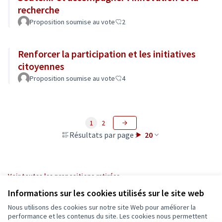
recherche
Proposition soumise au vote
2
Renforcer la participation et les initiatives
citoyennes
Proposition soumise au vote
4
1
2
Résultats par page :
20
Voir toutes les propositions retirées
Informations sur les cookies utilisés sur le site web
Nous utilisons des cookies sur notre site Web pour améliorer la
Conditions d'utilisation
performance et les contenus du site. Les cookies nous permettent
Paramètres des cookies