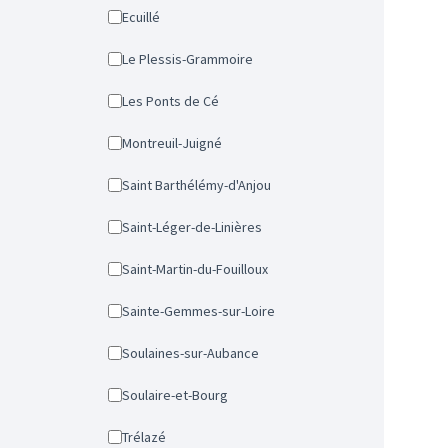
Ecuillé
Le Plessis-Grammoire
Les Ponts de Cé
Montreuil-Juigné
Saint Barthélémy-d'Anjou
Saint-Léger-de-Linières
Saint-Martin-du-Fouilloux
Sainte-Gemmes-sur-Loire
Soulaines-sur-Aubance
Soulaire-et-Bourg
Trélazé