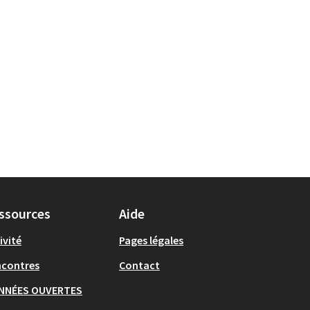
ssources
Aide
ivité
Pages légales
ncontres
Contact
NNÉES OUVERTES