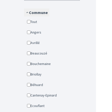
Commune
Tout
Angers
Avrillé
Beaucouzé
Bouchemaine
Briollay
Béhuard
Cantenay-Epinard
Ecouflant