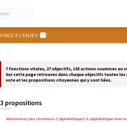
Menu utilisateur
R FACE A L’ENJEU
/
7 fonctions vitales, 27 objectifs, 135 actions soumises au v
Sur cette page retrouvez dans chaque objectifs toutes les 
vote et les propositions citoyennes qui y sont liées.
3 propositions
Aléatoire
Les plus récentes
A-Z (alphabétique)
Z-A (alphabétique inverse