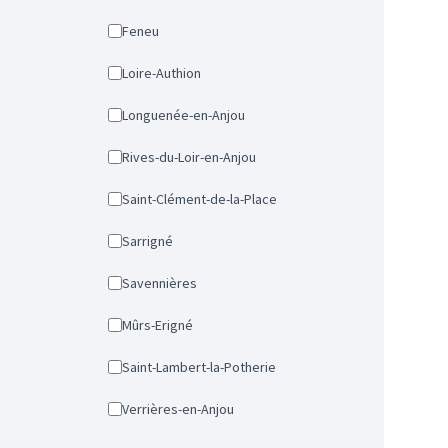
Feneu
Loire-Authion
Longuenée-en-Anjou
Rives-du-Loir-en-Anjou
Saint-Clément-de-la-Place
Sarrigné
Savennières
Mûrs-Erigné
Saint-Lambert-la-Potherie
Verrières-en-Anjou