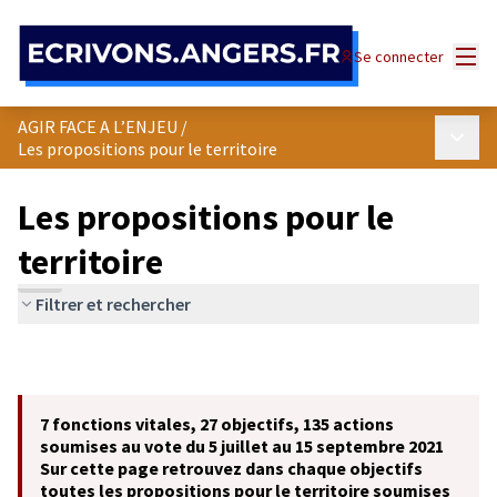
Panneau de gestion des cookies
Menu
Se connecter
AGIR FACE A L’ENJEU
/
Menu p
Les propositions pour le territoire
Les propositions pour le
territoire
Filtrer et rechercher
7 fonctions vitales, 27 objectifs, 135 actions
soumises au vote du 5 juillet au 15 septembre 2021
Sur cette page retrouvez dans chaque objectifs
toutes les propositions pour le territoire soumises