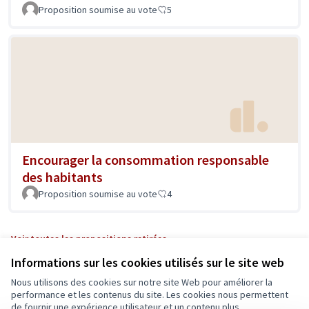
Proposition soumise au vote
5
Encourager la consommation responsable
des habitants
Proposition soumise au vote
4
Voir toutes les propositions retirées
Informations sur les cookies utilisés sur le site web
Nous utilisons des cookies sur notre site Web pour améliorer la
Conditions d'utilisation
performance et les contenus du site. Les cookies nous permettent
Paramètres des cookies
de fournir une expérience utilisateur et un contenu plus