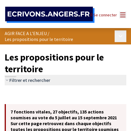
Panneau de gestion des cookies
Menu
Se connecter
AGIR FACE A L’ENJEU
/
Menu p
Les propositions pour le territoire
Les propositions pour le
territoire
Filtrer et rechercher
7 fonctions vitales, 27 objectifs, 135 actions
soumises au vote du 5 juillet au 15 septembre 2021
Sur cette page retrouvez dans chaque objectifs
toutes les propositions pour le territoire soumises