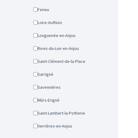
Feneu
Loire-Authion
Longuenée-en-Anjou
Rives-du-Loir-en-Anjou
Saint-Clément-de-la-Place
Sarrigné
Savennières
Mûrs-Erigné
Saint-Lambert-la-Potherie
Verrières-en-Anjou