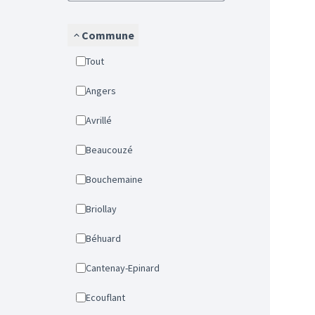
Commune
Tout
Angers
Avrillé
Beaucouzé
Bouchemaine
Briollay
Béhuard
Cantenay-Epinard
Ecouflant