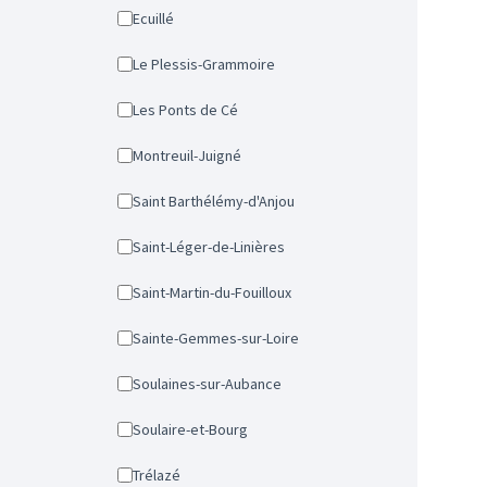
Ecuillé
Le Plessis-Grammoire
Les Ponts de Cé
Montreuil-Juigné
Saint Barthélémy-d'Anjou
Saint-Léger-de-Linières
Saint-Martin-du-Fouilloux
Sainte-Gemmes-sur-Loire
Soulaines-sur-Aubance
Soulaire-et-Bourg
Trélazé