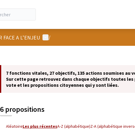
Menu utilisateur
R FACE A L’ENJEU
/
7 fonctions vitales, 27 objectifs, 135 actions soumises au v
Sur cette page retrouvez dans chaque objectifs toutes les 
vote et les propositions citoyennes qui y sont liées.
6 propositions
Aléatoire
Les plus récentes
A-Z (alphabétique)
Z-A (alphabétique invers