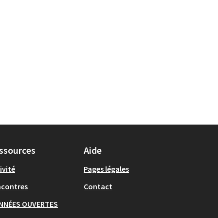
ssources
Aide
ivité
Pages légales
ncontres
Contact
NNÉES OUVERTES